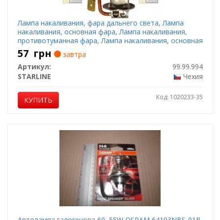
Лампа накаливания, фара дальнего света, Лампа
накаливания, основная фара, Лампа накаливания,
противотуманная фара, Лампа накаливания, основная
фара, Лампа накаливания, фара дальнего света,
57
грн
завтра
Лампа накаливания, противотуманная фара, Лампа
Артикул:
99.99.994
накаливания, ф
STARLINE
Чехия
Код: 1020233-35
КУПИТЬ
Автолампа галогенова 60, 55W OSRAM 64193NBS-01B