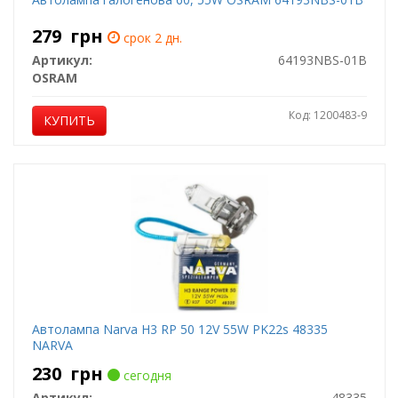
279
грн
срок 2 дн.
Артикул:
64193NBS-01B
OSRAM
Код: 1200483-9
КУПИТЬ
Автолампа Narva H3 RP 50 12V 55W PK22s 48335
NARVA
230
грн
сегодня
Артикул:
48335