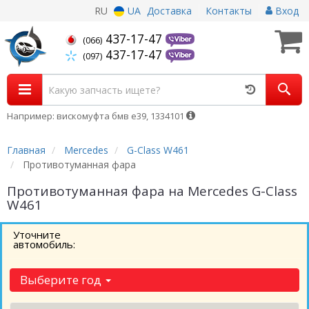
RU
UA
Доставка
Контакты
Вход
437-17-47
(066)
437-17-47
(097)
Например: вискомуфта бмв е39, 1334101
Главная
Mercedes
G-Class W461
Противотуманная фара
Противотуманная фара на Mercedes G-Class
W461
Уточните
автомобиль:
Выберите год