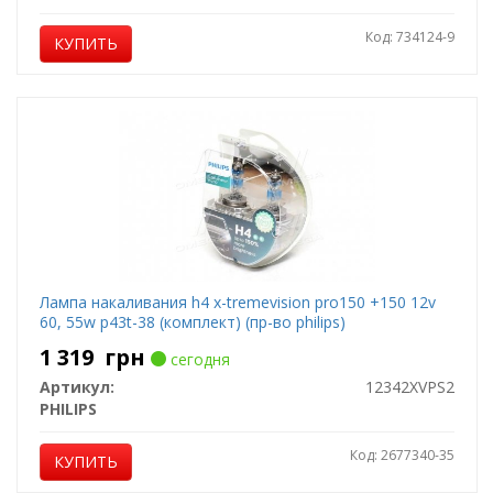
Код: 734124-9
КУПИТЬ
Лампа накаливания h4 x-tremevision pro150 +150 12v
60, 55w p43t-38 (комплект) (пр-во philips)
1 319
грн
сегодня
Артикул:
12342XVPS2
PHILIPS
Код: 2677340-35
КУПИТЬ