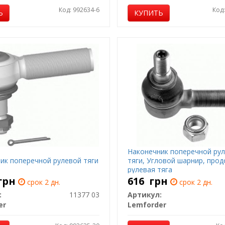
Код: 992634-6
Код
Ь
КУПИТЬ
Наконечник поперечной ру
ик поперечной рулевой тяги
тяги, Угловой шарнир, про
рулевая тяга
грн
616
грн
срок 2 дн.
срок 2 дн.
:
11377 03
Артикул:
er
Lemforder