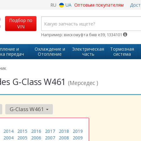
RU
UA
Оптовым покупателям
Дост
Подбор по
VIN
Например: вискомуфта бмв е39, 1334101
пление и
Охлаждение и
Электрическая
Тормозная
ка передач
Отопление
часть
система
ник
es G-Class W461
(Мерседес )
G-Class W461
2014
2015
2016
2017
2018
2019
2004
2005
2006
2007
2008
2009