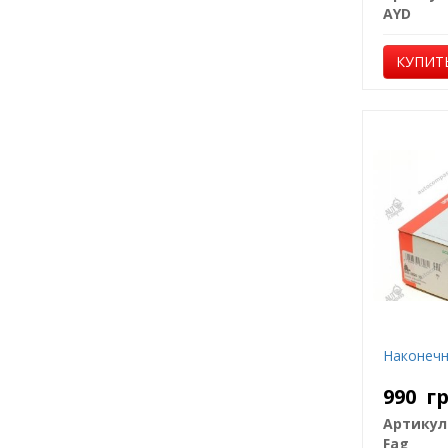
AYD
КУПИТ
Наконечн
990
г
Артикул
Fag