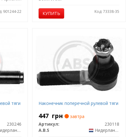
д: 901244-22
Код: 73338-35
КУПИТЬ
евой тяги
Наконечник поперечной рулевой тяги
447
грн
завтра
230246
Артикул:
230118
идерланды
A.B.S
Нидерланды