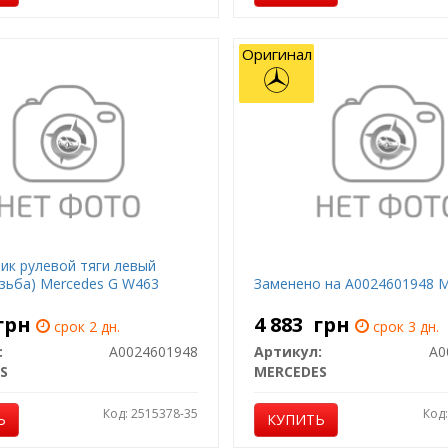
Оригинал
ик рулевой тяги левый
езьба) Mercedes G W463
Заменено на A0024601948 
грн
4 883
грн
срок 2 дн.
срок 3 дн.
:
A0024601948
Артикул:
A0
S
MERCEDES
Код: 2515378-35
Код
Ь
КУПИТЬ