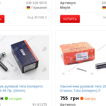
:
036 020 0010
Артикул:
03
Германия
Meyle
Код: 951585-5
К
Ь
КУПИТЬ
ик рулевой тяги (попереч)
Наконечник рулевой тяги 20
6-96 Пр. (20mm)
Еталон, Tata (попереч) Л
рн
755
грн
сегодня
завтра
:
91-01275
Артикул: