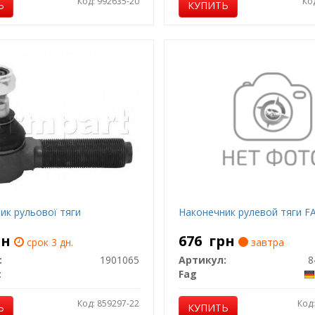
Код: 992635-20
Ко
Ь
КУПИТЬ
ик рульової тяги
Наконечник рулевой тяги F
рн
676
грн
срок 3 дн.
завтра
:
1901065
Артикул:
8
t
Fag
Код: 859297-22
Код
Ь
КУПИТЬ