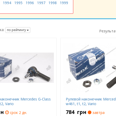
1994
1995
1996
1997
1998
1999
ка:
по рейтингу
Результа
наконечник Mercedes G-Class
Рулевой наконечник Merced
t2, Vario
w461, t1, t2, Vario
рн
784
грн
срок 2 дн.
завтра