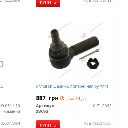
д: 1022508-9
Код: 1054996-33
КУПИТЬ
AG
Угловой шарнир, поперечная ру тяга
887
грн
срок 14 дн.
40 0811 10
Артикул:
10 71 0042
Германия
SWAG
: 2553772-54
Код: 1835316-35
КУПИТЬ