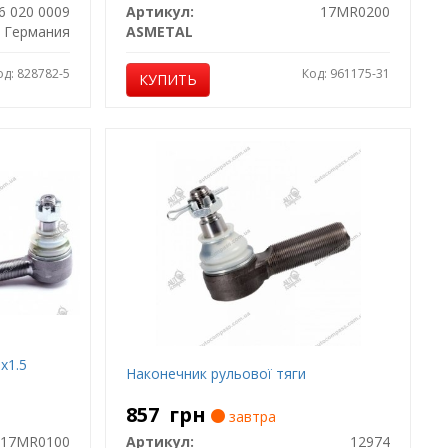
6 020 0009
Артикул:
17MR0200
Германия
ASMETAL
од: 828782-5
Код: 961175-31
КУПИТЬ
x1.5
Наконечник рульової тяги
857
грн
завтра
17MR0100
Артикул:
12974