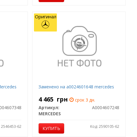
Оригинал
Mercedes
Заменено на a0024601648 mercedes
4 465
грн
срок 3 дн.
004607348
Артикул:
A0004607248
MERCEDES
: 2546453-62
Код: 2590105-62
КУПИТЬ