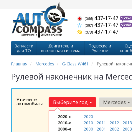
437-17-47
(066)
437-17-47
(097)
437-17-47
(073)
Запчасти
Двигатель и
Подвеска и
Сце
для ТО
выхлопная система
Рулевое
короб
Главная
Mercedes
G-Class W461
Рулевой наконеч
Рулевой наконечник на Merced
Уточните
Выберите год
Mercedes
автомобиль:
2020-е
2020
2010-е
2010
2011
2012
2013
2000-е
2000
2001
2002
2003