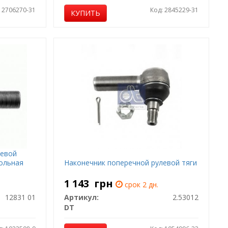
: 2706270-31
Код: 2845229-31
КУПИТЬ
левой
дольная
Наконечник поперечной рулевой тяги
1 143
грн
срок 2 дн.
12831 01
Артикул:
2.53012
DT