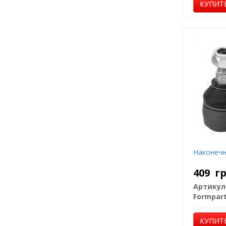
КУПИТ
Наконечн
409
г
Артикул
Formpar
КУПИТ