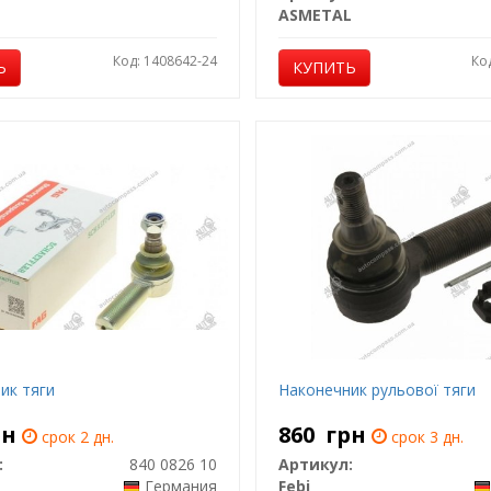
ASMETAL
Код: 1408642-24
Ко
Ь
КУПИТЬ
ик тяги
Наконечник рульової тяги
рн
860
грн
срок 2 дн.
срок 3 дн.
:
840 0826 10
Артикул:
Германия
Febi