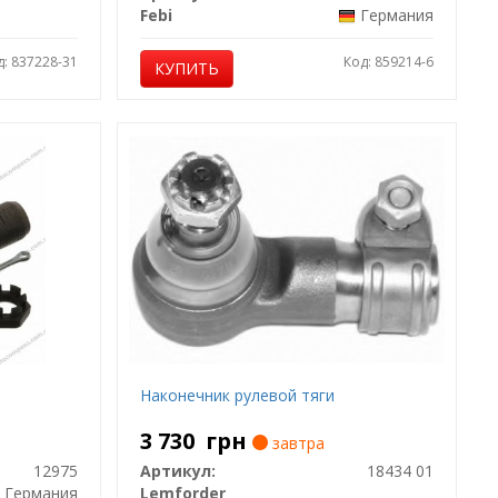
Febi
Германия
д: 837228-31
Код: 859214-6
КУПИТЬ
Наконечник рулевой тяги
3 730
грн
завтра
12975
Артикул:
18434 01
Германия
Lemforder