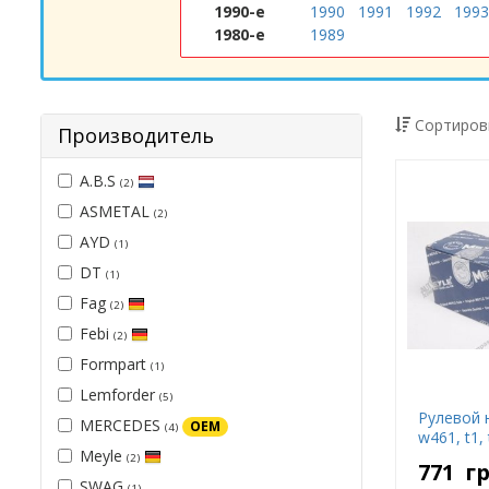
1990-е
1990
1991
1992
1993
1980-е
1989
Сортиров
Производитель
A.B.S
(2)
ASMETAL
(2)
AYD
(1)
DT
(1)
Fag
(2)
Febi
(2)
Formpart
(1)
Lemforder
(5)
Рулевой 
MERCEDES
OEM
(4)
w461, t1, 
Meyle
(2)
771
г
SWAG
(1)