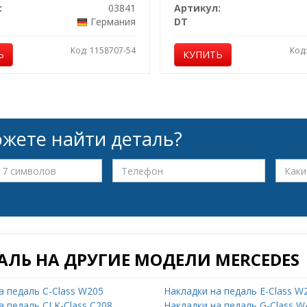
:
03841
Артикул:
Германия
DT
Код: 1158707-54
Код
Ь
КУПИТЬ
жете найти деталь?
АЛЬ НА ДРУГИЕ МОДЕЛИ MERCEDES
а педаль C-Class W205
Накладки на педаль E-Class W
а педаль CLK-Class C208
Накладки на педаль G-Class W