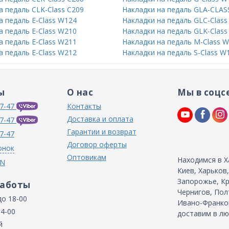
а педаль CLK-Class C209
Накладки на педаль GLA-CLAS
а педаль E-Class W124
Накладки на педаль GLC-Class
а педаль E-Class W210
Накладки на педаль GLK-Class
а педаль E-Class W211
Накладки на педаль M-Class 
а педаль E-Class W212
Накладки на педаль S-Class W
ы
О нас
Мы в соцс
7-47
Контакты
Доставка и оплата
7-47
Гарантии и возврат
7-47
Договор оферты
онок
Оптовикам
Находимся в Х
IN
Киев, Харьков
Запорожье, Кр
работы
Чернигов, Пол
до 18-00
Ивано-Франков
14-00
доставим в лю
й