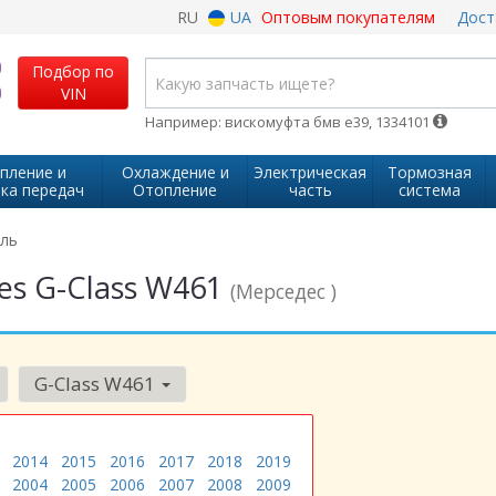
RU
UA
Оптовым покупателям
Дост
Подбор по
VIN
Например: вискомуфта бмв е39, 1334101
пление и
Охлаждение и
Электрическая
Тормозная
ка передач
Отопление
часть
система
аль
es G-Class W461
(Мерседес )
G-Class W461
2014
2015
2016
2017
2018
2019
2004
2005
2006
2007
2008
2009