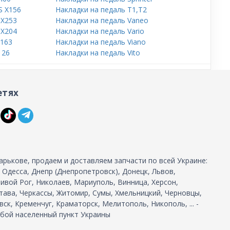
S X156
Накладки на педаль T1,T2
 X253
Накладки на педаль Vaneo
 X204
Накладки на педаль Vario
W163
Накладки на педаль Viano
126
Накладки на педаль Vito
етях
арькове, продаем и доставляем запчасти по всей Украине:
, Одесса, Днепр (Днепропетровск), Донецк, Львов,
ивой Рог, Николаев, Мариуполь, Винница, Херсон,
тава, Черкассы, Житомир, Сумы, Хмельницкий, Черновцы,
ск, Кременчуг, Краматорск, Мелитополь, Никополь, ... -
бой населенный пункт Украины