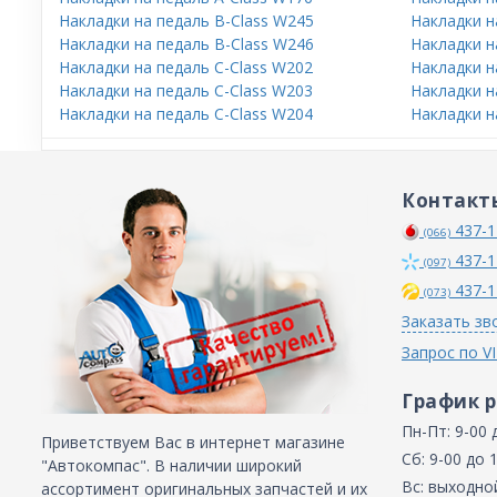
Накладки на педаль B-Class W245
Накладки н
Накладки на педаль B-Class W246
Накладки н
Накладки на педаль C-Class W202
Накладки н
Накладки на педаль C-Class W203
Накладки н
Накладки на педаль C-Class W204
Накладки н
Контакт
437-1
(066)
437-1
(097)
437-1
(073)
Заказать зв
Запрос по V
График 
Пн-Пт: 9-00 
Приветствуем Вас в интернет магазине
Сб: 9-00 до 
"Автокомпас". В наличии широкий
Вс: выходно
ассортимент оригинальных запчастей и их