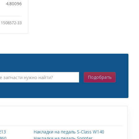
4.80096
: 1508572-33
Подобрать
213
Накладки на педаль S-Class W140
460
Накладки на педаль Sprinter