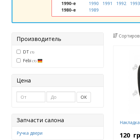
1990-е
1990
1991
1992
1993
1980-е
1989
Сортиров
Производитель
DT
(1)
Febi
(1)
Цена
ОК
Запчасти салона
Накладка
Ручка двери
120
г