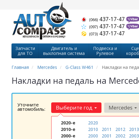
437-17-47
(066)
437-17-47
(097)
437-17-47
(073)
Запчасти
Двигатель и
Подвеска и
Сце
для ТО
выхлопная система
Рулевое
короб
Главная
Mercedes
G-Class W461
Накладки на пед
Накладки на педаль на Merced
Уточните
Выберите год
Mercedes
автомобиль:
2020-е
2020
2010-е
2010
2011
2012
2013
2000-е
2000
2001
2002
2003