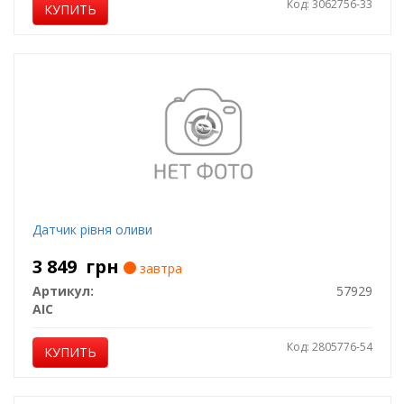
Код: 3062756-33
КУПИТЬ
Датчик рiвня оливи
3 849
грн
завтра
Артикул:
57929
AIC
Код: 2805776-54
КУПИТЬ