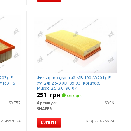
03), E
Фильтр воздушный MB 190 (W201), E
W163), S
(W124) 2.5-3.0D, 85-93, Korando,
Musso 2.5-3.0, 96-07
251
грн
сегодня
SX752
Артикул:
SX96
SHAFER
: 2149570-24
Код: 2202286-24
КУПИТЬ