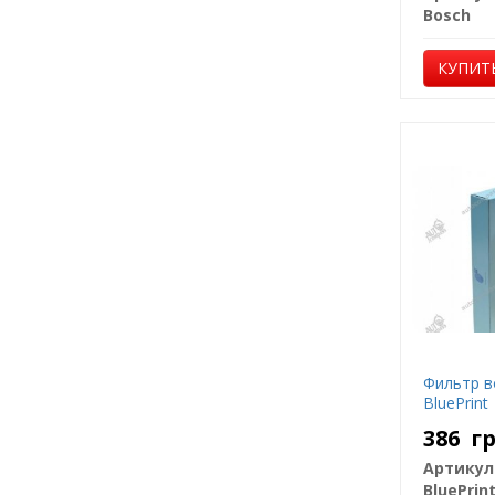
Bosch
КУПИТ
Фильтр в
BluePrint
386
г
Артикул
BluePrin