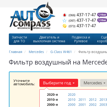
437-17-47
(066)
437-17-47
(097)
437-17-47
(073)
Запчасти
Двигатель и
Подвеска и
Сце
для ТО
выхлопная система
Рулевое
короб
Главная
Mercedes
G-Class W461
Фильтр воздушн
Фильтр воздушный на Mercede
Уточните
Выберите год
Mercedes
автомобиль:
2020-е
2020
2010-е
2010
2011
2012
2013
2000-е
2000
2001
2002
2003