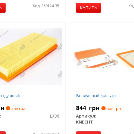
Код: 269124-35
Ко
Ь
КУПИТЬ
оздушный
Воздушный фильтр
рн
844
грн
завтра
завтра
:
LX96
Артикул:
KNECHT