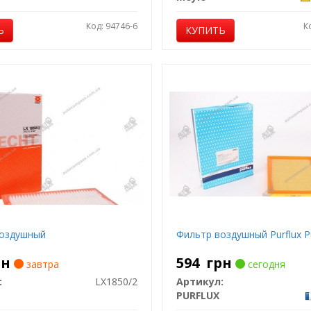
Код: 94746-6
К
Ь
КУПИТЬ
оздушный
Фильтр воздушный Purflux Pu
рн
594
грн
завтра
сегодня
:
LX1850/2
Артикул:
PURFLUX