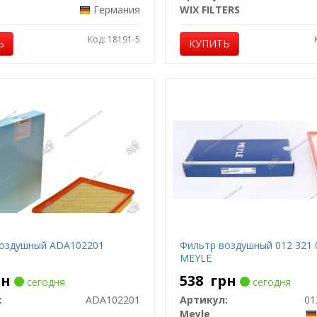
Германия
WIX FILTERS
Код: 18191-5
Ь
КУПИТЬ
оздушный ADA102201
Фильтр воздушный 012 321 
MEYLE
рн
538
грн
сегодня
сегодня
:
ADA102201
Артикул:
01
t
Meyle