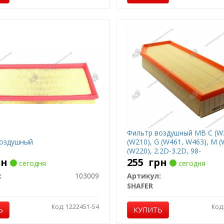
Фильтр воздушный MB C (W2
оздушный
(W210), G (W461, W463), M (
(W220), 2.2D-3.2D, 98-
рн
255
грн
сегодня
сегодня
:
103009
Артикул:
SHAFER
Код: 1222451-54
Код
Ь
КУПИТЬ