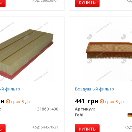
Код: 269058-64
Ко
Ь
КУПИТЬ
ый фильтр
Воздушный фильтр
рн
441
грн
срок 3 дн.
срок 3 дн.
:
1318601400
Артикул:
P
Febi
Код: 644570-31
Код
Ь
КУПИТЬ