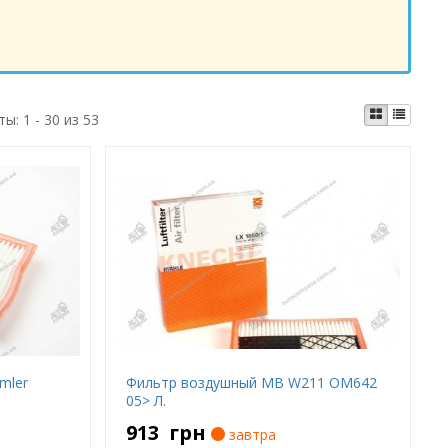
ты:
1 - 30 из 53
mler
Фильтр воздушный MB W211 OM642
05> Л.
913
грн
завтра