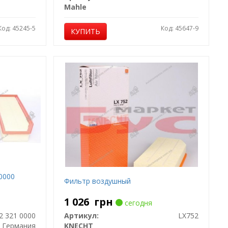
Mahle
Код: 45245-5
Код: 45647-9
КУПИТЬ
0000
Фильтр воздушный
1 026
грн
сегодня
2 321 0000
Артикул:
LX752
Германия
KNECHT