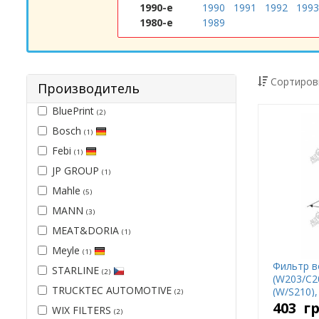
1990-е
1990
1991
1992
1993
1980-е
1989
Сортиров
Производитель
BluePrint
(2)
Bosch
(1)
Febi
(1)
JP GROUP
(1)
Mahle
(5)
MANN
(3)
MEAT&DORIA
(1)
Meyle
(1)
Фильтр в
STARLINE
(2)
(W203/C20
TRUCKTEC AUTOMOTIVE
(W/S210),
(2)
403
г
WIX FILTERS
(2)