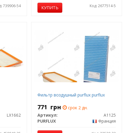
д: 739906-54
Код: 2677514-5
КУПИТЬ
Фильтр воздушный purflux purflux
771
грн
срок 2 дн.
LX1662
Артикул:
A1125
PURFLUX
Франция