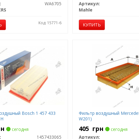
:
WA6705
Артикул:
ERS
Mahle
Код: 15771-6
Ь
КУПИТЬ
оздушный Bosch 1 457 433
Фильтр воздушный Mercede
CH
W201)
рн
405
грн
сегодня
сегодня
:
1457433065
Артикул: