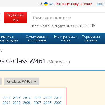
RU
UA
Оптовым покупателям
Дост
Подбор по
VIN
Например: вискомуфта бмв е39, 1334101
пление и
Охлаждение и
Электрическая
Тормозная
ка передач
Отопление
часть
система
ый
s G-Class W461
(Мерседес )
G-Class W461
2014
2015
2016
2017
2018
2019
2004
2005
2006
2007
2008
2009