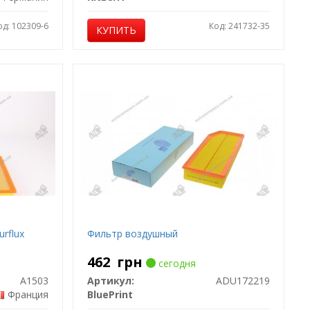
од: 102309-6
Код: 241732-35
КУПИТЬ
rflux
Фильтр воздушный
462
грн
сегодня
A1503
Артикул:
ADU172219
Франция
BluePrint