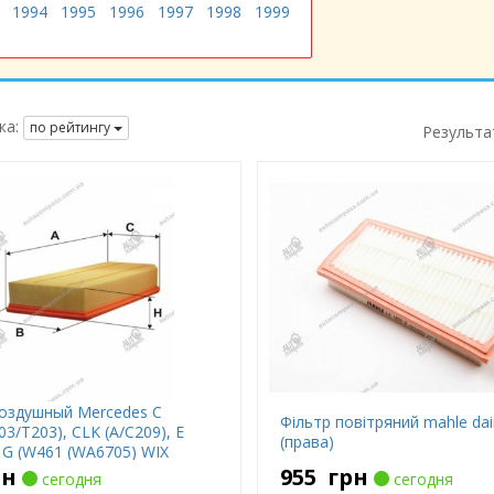
1994
1995
1996
1997
1998
1999
ка:
по рейтингу
Результа
оздушный Mercedes C
Фільтр повітряний mahle dai
3/T203), CLK (A/C209), E
(права)
 G (W461 (WA6705) WIX
рн
955
грн
сегодня
сегодня