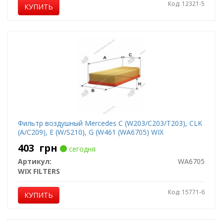
Код: 12321-5
КУПИТЬ
Фильтр воздушный Mercedes C (W203/C203/T203), CLK
(A/C209), E (W/S210), G (W461 (WA6705) WIX
403
грн
сегодня
Артикул:
WA6705
WIX FILTERS
Код: 15771-6
КУПИТЬ