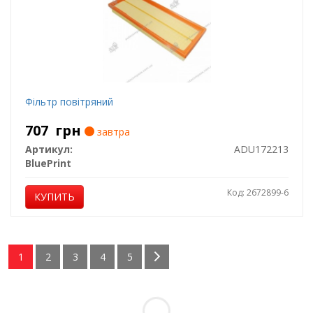
Фільтр повітряний
707
грн
завтра
Артикул:
ADU172213
BluePrint
Код: 2672899-6
КУПИТЬ
1
2
3
4
5