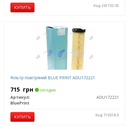
Код: 241732-35
КУПИТЬ
Фільтр повітряний BLUE PRINT ADU172221
715
грн
сегодня
Артикул:
ADU172221
BluePrint
Код: 710318-5
КУПИТЬ