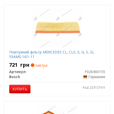
Повітряний фільтр MERCEDES CL, CLS, E, G, S, SL
55AMG \\01-11
721
грн
завтра
Артикул:
F026400155
Bosch
Германия
Код: 2231216-5
КУПИТЬ