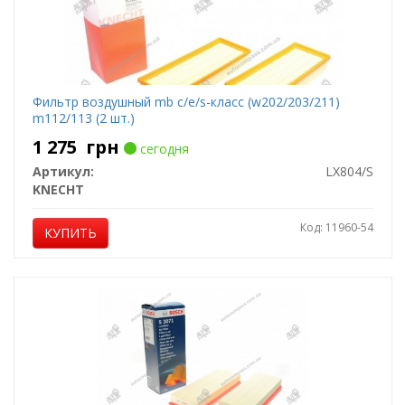
Фильтр воздушный mb c/e/s-класс (w202/203/211)
m112/113 (2 шт.)
1 275
грн
сегодня
Артикул:
LX804/S
KNECHT
Код: 11960-54
КУПИТЬ