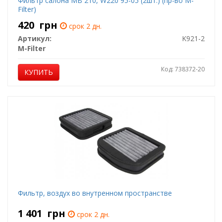
Фильтр салона MB 210, W220 95-05 (2шт.) (пр-во M-
Filter)
420
грн
срок 2 дн.
Артикул:
K921-2
M-Filter
Код: 738372-20
КУПИТЬ
Фильтр, воздух во внутренном пространстве
1 401
грн
срок 2 дн.