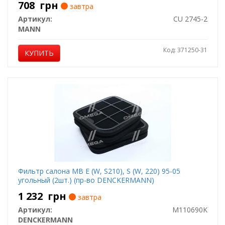
708
грн
завтра
Артикул:
CU 2745-2
MANN
Код: 371250-31
КУПИТЬ
Фильтр салона MB E (W, S210), S (W, 220) 95-05
угольный (2шт.) (пр-во DENCKERMANN)
1 232
грн
завтра
Артикул:
M110690K
DENCKERMANN