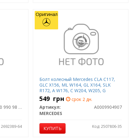
Оригинал
Болт колесный Mercedes CLA C117,
GLC X156, ML W164, GL X164, SLK
R172, A W176, C W204, W205, G
Mercedes
549
грн
срок 2 дн.
A 000 990 98 07
Артикул:
A0009904907
MERCEDES
: 2692389-64
Код: 2507806-35
КУПИТЬ