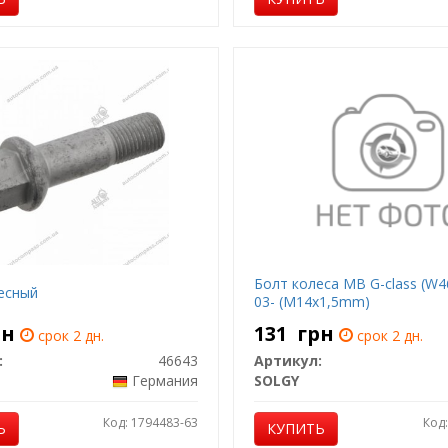
Болт колеса MB G-class (W
есный
03- (M14x1,5mm)
рн
131
грн
срок 2 дн.
срок 2 дн.
:
46643
Артикул:
Германия
SOLGY
Код: 1794483-63
Код
Ь
КУПИТЬ