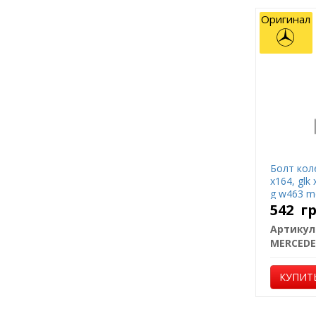
Оригинал
Болт кол
x164, glk 
g w463 m
542
г
Артикул
MERCEDE
КУПИТ