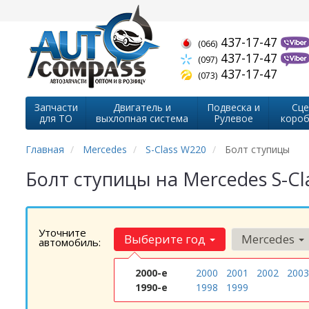
437-17-47
(066)
437-17-47
(097)
437-17-47
(073)
Запчасти
Двигатель и
Подвеска и
Сце
для ТО
выхлопная система
Рулевое
короб
Главная
Mercedes
S-Class W220
Болт ступицы
Болт ступицы на Mercedes S-C
Уточните
Выберите год
Mercedes
автомобиль:
2000-е
2000
2001
2002
2003
1990-е
1998
1999