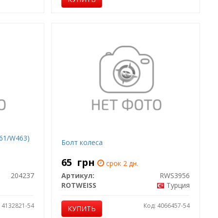
461/W463)
Болт колеса
65
грн
срок 2 дн.
204237
Артикул:
RWS3956
ROTWEISS
Турция
: 4132821-54
Код: 4066457-54
КУПИТЬ