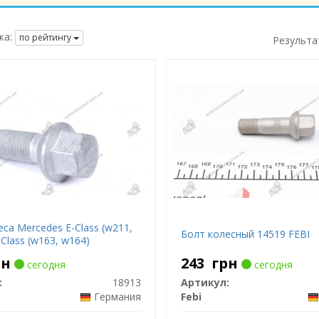
ка:
по рейтингу
Результа
са Mercedes E-Class (w211,
Болт колесный 14519 FEBI
Class (w163, w164)
рн
243
грн
сегодня
сегодня
:
18913
Артикул:
Германия
Febi