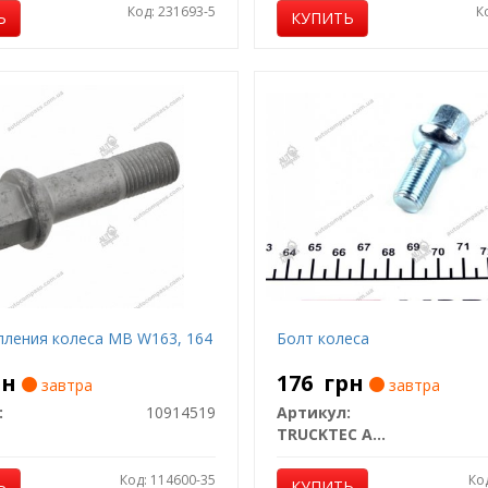
Код: 231693-5
К
Ь
КУПИТЬ
пления колеса MB W163, 164
Болт колеса
рн
176
грн
завтра
завтра
:
10914519
Артикул:
TRUCKTEC AUTOMOTIVE
Код: 114600-35
Ко
Ь
КУПИТЬ