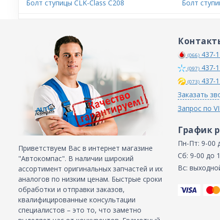
Болт ступицы CLK-Class C208
Болт ступи
Контакт
437-1
(066)
437-1
(097)
437-1
(073)
Заказать зв
Запрос по V
График 
Пн-Пт: 9-00 
Приветствуем Вас в интернет магазине
Сб: 9-00 до 
"Автокомпас". В наличии широкий
Вс: выходно
ассортимент оригинальных запчастей и их
аналогов по низким ценам. Быстрые сроки
обработки и отправки заказов,
квалифицированные консультации
специалистов – это то, что заметно