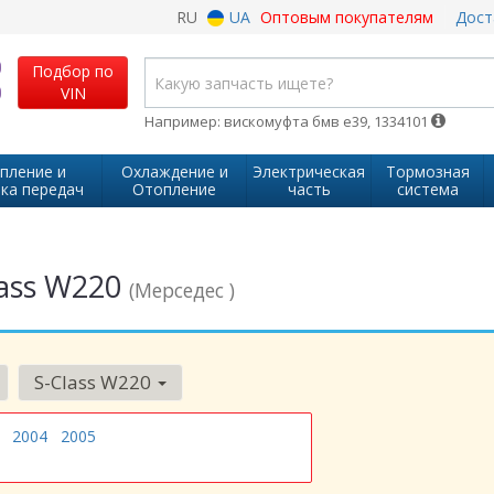
RU
UA
Оптовым покупателям
Дост
Подбор по
VIN
Например: вискомуфта бмв е39, 1334101
пление и
Охлаждение и
Электрическая
Тормозная
ка передач
Отопление
часть
система
lass W220
(Мерседес )
S-Class W220
2004
2005