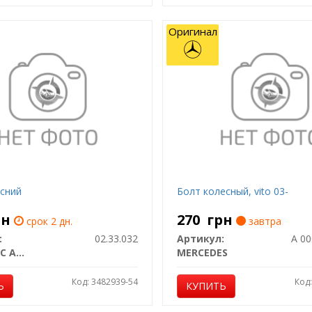
Оригинал
існий
Болт колесный, vito 03-
рн
270
грн
срок 2 дн.
завтра
:
02.33.032
Артикул:
TRUCKTEC AUTOMOTIVE
MERCEDES
Код: 3482939-54
Код
Ь
КУПИТЬ