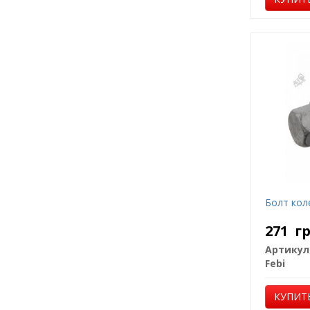
Болт кол
271
г
Артикул
Febi
КУПИТ