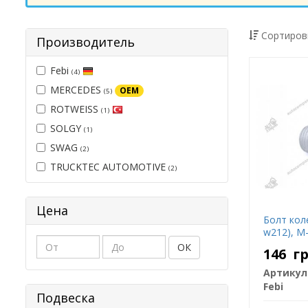
Сортиров
Производитель
Febi
(4)
MERCEDES
OEM
(5)
ROTWEISS
(1)
SOLGY
(1)
SWAG
(2)
TRUCKTEC AUTOMOTIVE
(2)
Цена
Болт коле
w212), M-
ОК
146
г
Артикул
Febi
Подвеска