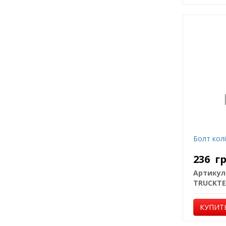
Болт кол
236
г
Артикул
КУПИТ