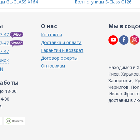
цы GL-CLASS X164
Болт ступицы S-Class C126
ы
О нас
Мы в соцс
7-47
Контакты
Доставка и оплата
7-47
Гарантии и возврат
7-47
Договор оферты
онок
Оптовикам
Находимся в Х
IN
Киев, Харьков
Запорожье, Кр
работы
Чернигов, Пол
до 18-00
Ивано-Франков
14-00
доставим в лю
й