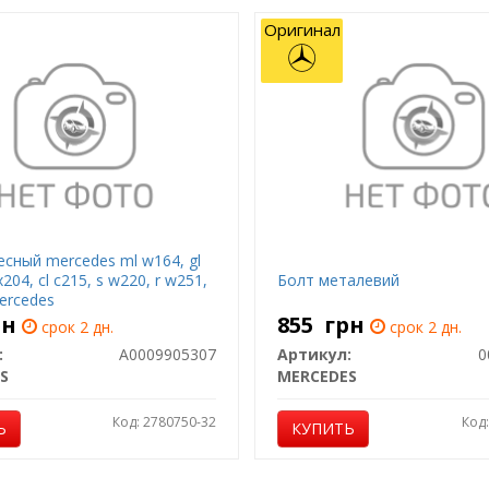
Оригинал
есный mercedes ml w164, gl
x204, cl c215, s w220, r w251,
Болт металевий
ercedes
рн
855
грн
срок 2 дн.
срок 2 дн.
:
A0009905307
Артикул:
0
S
MERCEDES
Код: 2780750-32
Код
Ь
КУПИТЬ