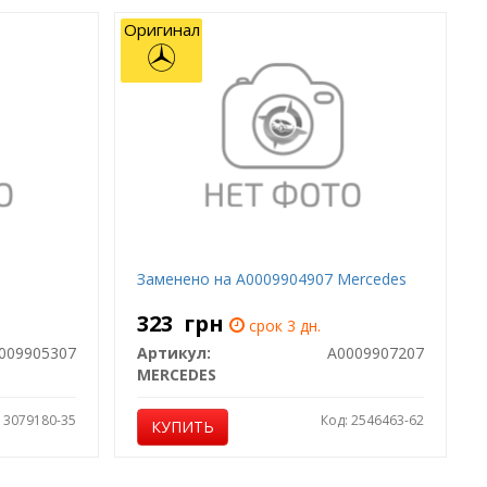
Оригинал
Заменено на A0009904907 Mercedes
323
грн
срок 3 дн.
009905307
Артикул:
A0009907207
MERCEDES
: 3079180-35
Код: 2546463-62
КУПИТЬ