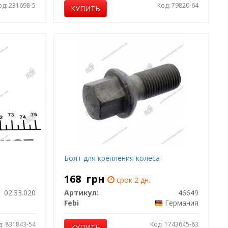
од: 231698-5
Код: 79820-64
КУПИТЬ
Болт для крепления колеса
168
грн
срок 2 дн.
02.33.020
Артикул:
46649
Febi
Германия
д: 831843-54
Код: 1743645-63
КУПИТЬ