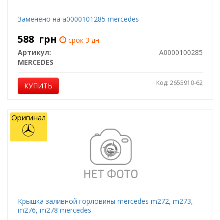
Заменено на a0000101285 mercedes
588
грн
срок 3 дн.
Артикул:
A0000100285
MERCEDES
Код: 2655910-62
КУПИТЬ
Оригинал
Крышка заливной горловины mercedes m272, m273,
m276, m278 mercedes