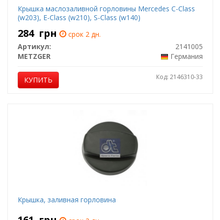
Крышка маслозаливной горловины Mercedes C-Class
(w203), E-Class (w210), S-Class (w140)
284
грн
срок 2 дн.
Артикул:
2141005
METZGER
Германия
Код: 2146310-33
КУПИТЬ
Крышка, заливная горловина
161
грн