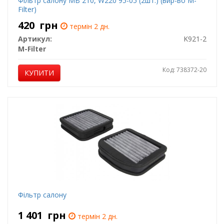
Фільтр салону MB 210, W220 95-05 (2шт.) (вир-во M-
Filter)
420
грн
термін 2 дн.
Артикул:
K921-2
M-Filter
Код: 738372-20
КУПИТИ
Фільтр салону
1 401
грн
термін 2 дн.