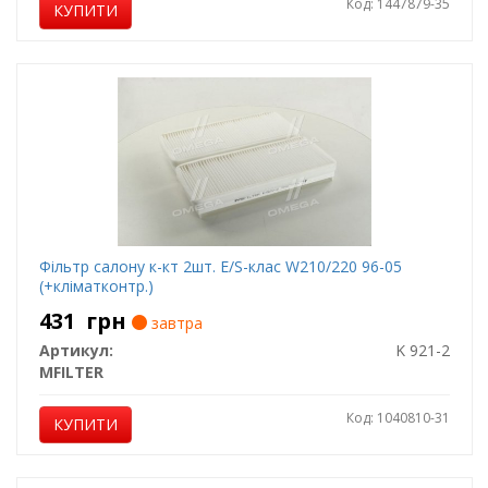
Код: 1447879-35
КУПИТИ
Фільтр салону к-кт 2шт. E/S-клас W210/220 96-05
(+кліматконтр.)
431
грн
завтра
Артикул:
K 921-2
MFILTER
Код: 1040810-31
КУПИТИ