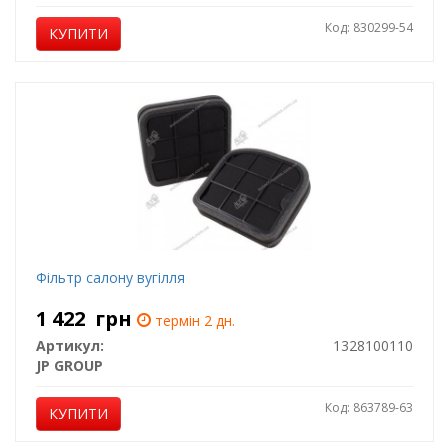
Код: 830299-54
КУПИТИ
Фільтр салону вугілля
1 422
грн
термін 2 дн.
Артикул:
1328100110
JP GROUP
Код: 863789-63
КУПИТИ