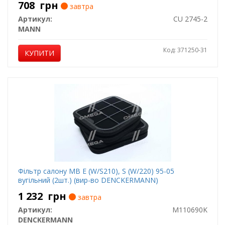
708
грн
завтра
Артикул:
CU 2745-2
MANN
Код: 371250-31
КУПИТИ
Фільтр салону MB E (W/S210), S (W/220) 95-05
вугільний (2шт.) (вир-во DENCKERMANN)
1 232
грн
завтра
Артикул:
M110690K
DENCKERMANN