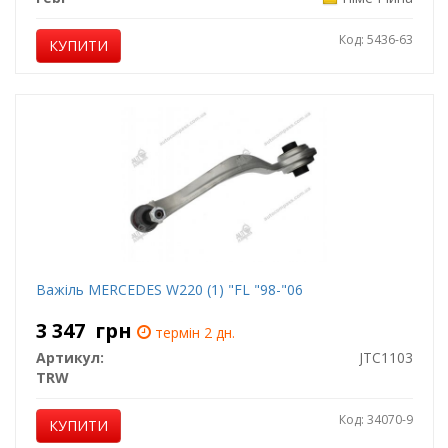
Код: 5436-63
КУПИТИ
Важіль MERCEDES W220 (1) "FL "98-"06
3 347
грн
термін 2 дн.
Артикул:
JTC1103
TRW
Код: 34070-9
КУПИТИ