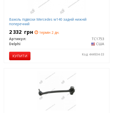
Важіль підвіски Mercedes w140 задній нижній
поперечний
2 332
грн
термін 2 дн.
Артикул:
TC1753
Delphi
США
Код: 444934-33
КУПИТИ