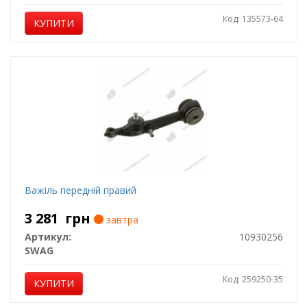
Код: 135573-64
КУПИТИ
Важіль передній правий
3 281
грн
завтра
Артикул:
10930256
SWAG
Код: 259250-35
КУПИТИ