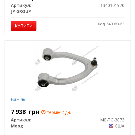
Артикул:
1340101970
JP GROUP
Код: 640083-63
КУПИТИ
Важіль
7 938
грн
термін 2 дн.
Артикул:
ME-TC-3873
Moog
США