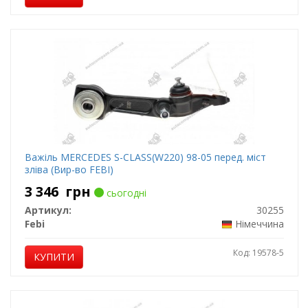
Важіль MERCEDES S-CLASS(W220) 98-05 перед. міст
зліва (Вир-во FEBI)
3 346
грн
сьогодні
Артикул:
30255
Febi
Німеччина
Код: 19578-5
КУПИТИ