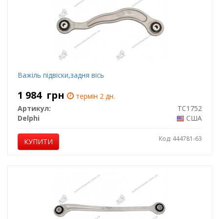
Важіль підвіски,задня вісь
1 984
грн
термін 2 дн.
Артикул:
TC1752
Delphi
США
Код: 444781-63
КУПИТИ