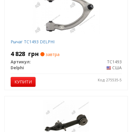
Рычаг TC1493 DELPHI
4 828
грн
завтра
Артикул:
TC1493
Delphi
США
Код: 275535-5
КУПИТИ