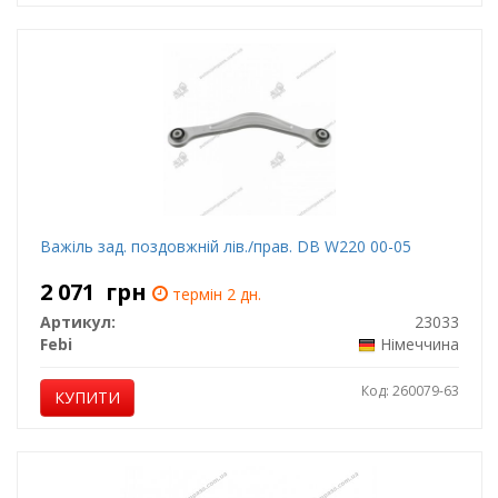
Важіль зад. поздовжній лів./прав. DB W220 00-05
2 071
грн
термін 2 дн.
Артикул:
23033
Febi
Німеччина
Код: 260079-63
КУПИТИ