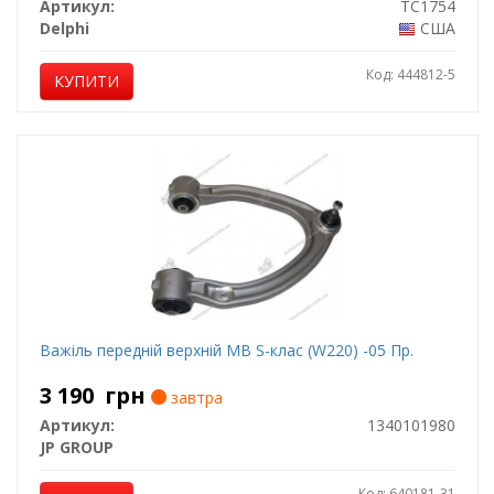
Артикул:
TC1754
Delphi
США
Код: 444812-5
КУПИТИ
Важіль передній верхній MB S-клас (W220) -05 Пр.
3 190
грн
завтра
Артикул:
1340101980
JP GROUP
Код: 640181-31