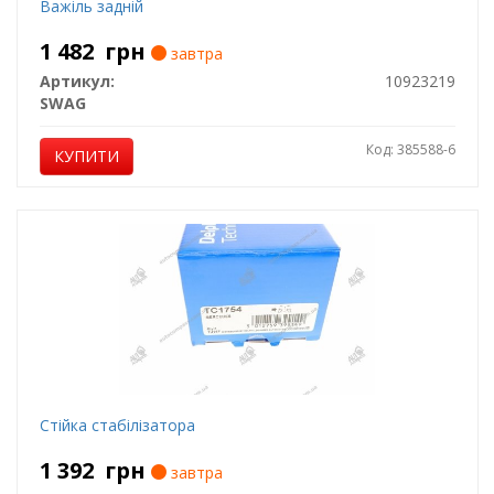
Важіль задній
1 482
грн
завтра
Артикул:
10923219
SWAG
Код: 385588-6
КУПИТИ
Стійка стабілізатора
1 392
грн
завтра