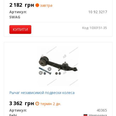
2 182
грн
завтра
Артикул:
10 92 3217
SWAG
Код: 1030151-35
КУПИТИ
Рычаг независимой подвески колеса
3 362
грн
термін 2 дн.
Артикул:
40365
Febi
Німеччина