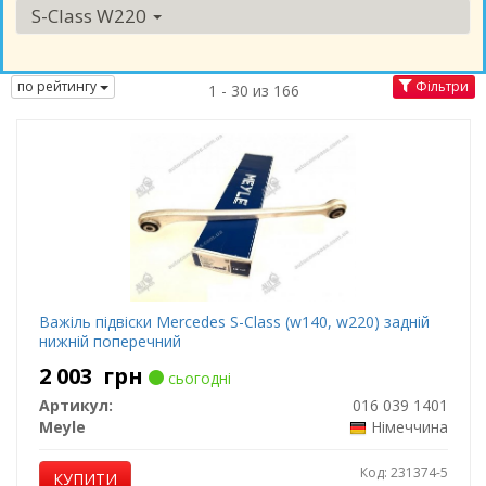
S-Class W220
по рейтингу
Фільтри
1 - 30 из 166
Важіль підвіски Mercedes S-Class (w140, w220) задній
нижній поперечний
2 003
грн
сьогодні
Артикул:
016 039 1401
Meyle
Німеччина
Код: 231374-5
КУПИТИ