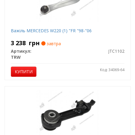
Важіль MERCEDES W220 (1) "FR "98-"06
3 238
грн
завтра
Артикул:
JTC1102
TRW
Код: 34069-64
КУПИТИ