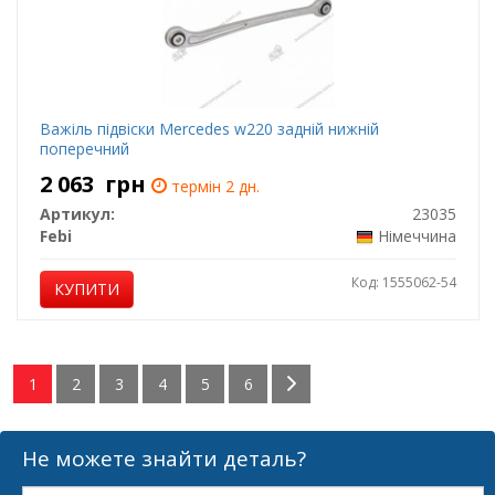
Важіль підвіски Mercedes w220 задній нижній
поперечний
2 063
грн
термін 2 дн.
Артикул:
23035
Febi
Німеччина
Код: 1555062-54
КУПИТИ
1
2
3
4
5
6
Не можете знайти деталь?