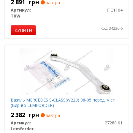
2 891
грн
завтра
Артикул:
JTC1104
TRW
Код: 34236-6
КУПИТИ
Важіль MERCEDES S-CLASS(W220) 98-05 перед. міст
(Вир-во LEMFORDER)
2 382
грн
завтра
Артикул:
27280 01
Lemforder