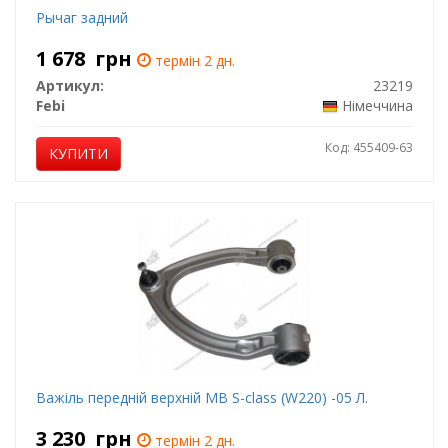
Рычаг задний
1 678
грн
термін 2 дн.
Артикул:
23219
Febi
Німеччина
Код: 455409-63
КУПИТИ
Важіль передній верхній MB S-class (W220) -05 Л.
3 230
грн
термін 2 дн.