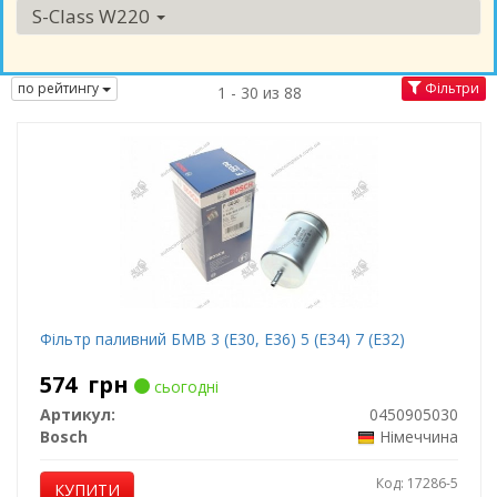
S-Class W220
по рейтингу
Фільтри
1 - 30 из 88
Фільтр паливний БМВ 3 (Е30, Е36) 5 (Е34) 7 (Е32)
574
грн
сьогодні
Артикул:
0450905030
Bosch
Німеччина
Код: 17286-5
КУПИТИ