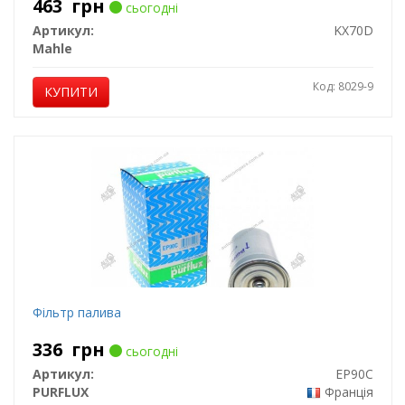
463
грн
сьогодні
Артикул:
KX70D
Mahle
Код: 8029-9
КУПИТИ
Фільтр палива
336
грн
сьогодні
Артикул:
EP90C
PURFLUX
Франція