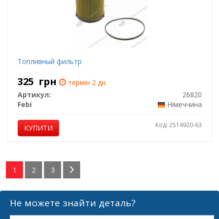
Топливный фильтр
325
грн
термін 2 дн.
Артикул:
26820
Febi
Німеччина
Код: 2514920-63
КУПИТИ
1
2
3
Не можете знайти деталь?