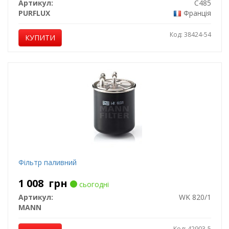
Артикул:
C485
PURFLUX
Франція
Код: 38424-54
КУПИТИ
Фільтр паливний
1 008
грн
сьогодні
Артикул:
WK 820/1
MANN
Код: 42903-5