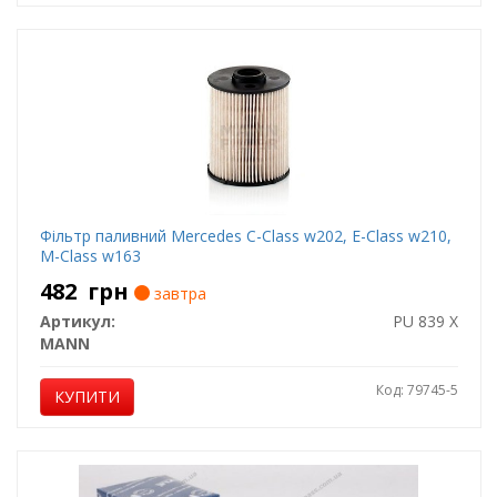
Фільтр паливний Mercedes C-Class w202, E-Class w210,
M-Class w163
482
грн
завтра
Артикул:
PU 839 X
MANN
Код: 79745-5
КУПИТИ