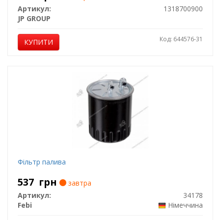
Артикул:
1318700900
JP GROUP
Код: 644576-31
КУПИТИ
Фільтр палива
537
грн
завтра
Артикул:
34178
Febi
Німеччина