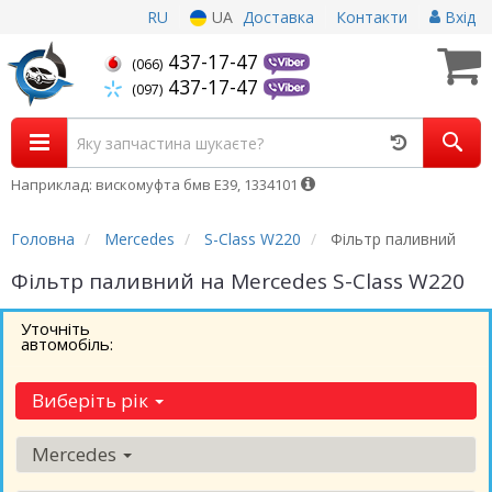
RU
UA
Доставка
Контакти
Вхід
437-17-47
(066)
437-17-47
(097)
Наприклад: вискомуфта бмв Е39, 1334101
Головна
Mercedes
S-Class W220
Фільтр паливний
Фільтр паливний на Mercedes S-Class W220
Уточніть
автомобіль:
Виберіть рік
Mercedes