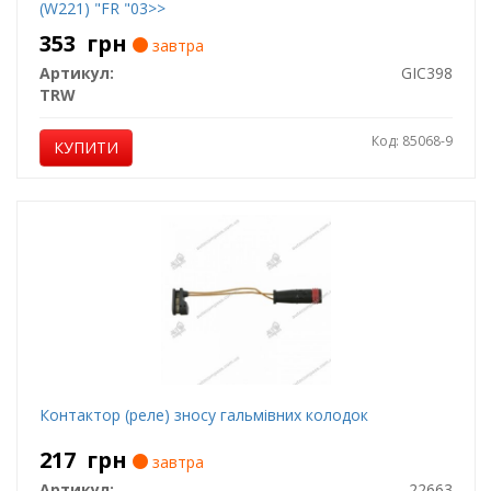
(W221) "FR "03>>
353
грн
завтра
Артикул:
GIC398
TRW
Код: 85068-9
КУПИТИ
Контактор (реле) зносу гальмівних колодок
217
грн
завтра
Артикул:
22663