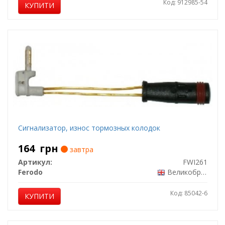
Код: 912985-54
КУПИТИ
Сигнализатор, износ тормозных колодок
164
грн
завтра
Артикул:
FWI261
Ferodo
Великобританія
Код: 85042-6
КУПИТИ