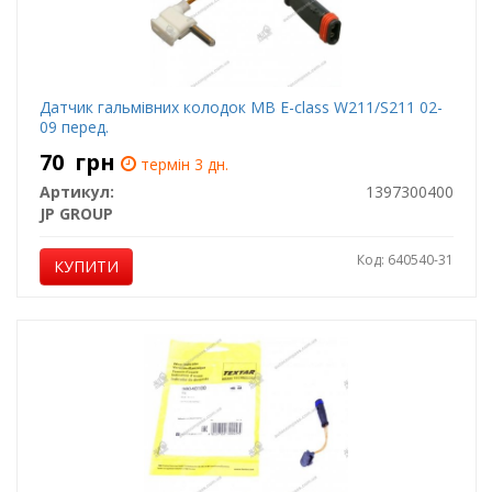
Датчик гальмівних колодок MB E-class W211/S211 02-
09 перед.
70
грн
термін 3 дн.
Артикул:
1397300400
JP GROUP
Код: 640540-31
КУПИТИ