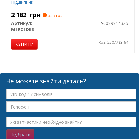
Підшипник
2 182
грн
завтра
Артикул:
A0089814325
MERCEDES
Код: 2507783-64
КУПИТИ
Не можете знайти деталь?
Підібрати