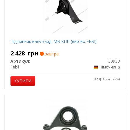
Підшипник валу кард. MB КПП (вир-во FEBI)
2 428
грн
завтра
Артикул:
30933
Febi
Німеччина
Код: 466732-64
КУПИТИ