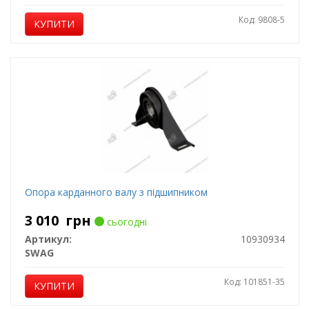
Код: 9808-5
КУПИТИ
Опора карданного валу з підшипником
3 010
грн
сьогодні
Артикул:
10930934
SWAG
Код: 101851-35
КУПИТИ