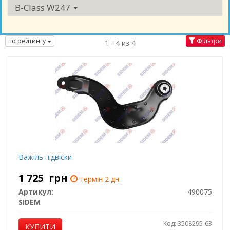
B-Class W247
по рейтингу
Фільтри
1 - 4 из 4
Важіль підвіски
1 725
грн
термін 2 дн.
Артикул:
490075
SIDEM
Код: 3508295-63
КУПИТИ