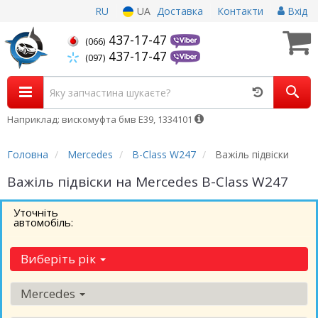
RU
UA
Доставка
Контакти
Вхід
437-17-47
(066)
437-17-47
(097)
Наприклад: вискомуфта бмв Е39, 1334101
Головна
Mercedes
B-Class W247
Важіль підвіски
Важіль підвіски на Mercedes B-Class W247
Уточніть
автомобіль:
Виберіть рік
Mercedes