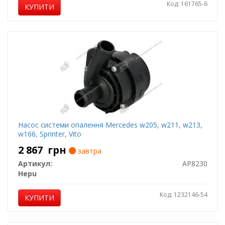
Код: 161765-6
КУПИТИ
Насос системи опалення Mercedes w205, w211, w213,
w166, Sprinter, Vito
2 867
грн
завтра
Артикул:
AP8230
Hepu
Код: 1232146-54
КУПИТИ