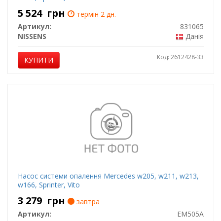
5 524
грн
термін 2 дн.
Артикул:
831065
NISSENS
Данія
Код: 2612428-33
КУПИТИ
Насос системи опалення Mercedes w205, w211, w213,
w166, Sprinter, Vito
3 279
грн
завтра
Артикул:
EM505A