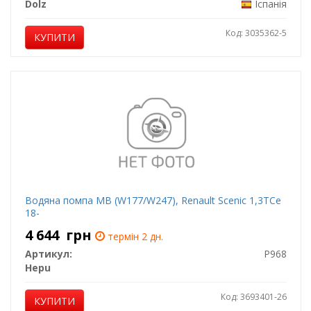
Dolz
Іспанія
Код: 3035362-5
КУПИТИ
Водяна помпа MB (W177/W247), Renault Scenic 1,3TCe
18-
4 644
грн
термін 2 дн.
Артикул:
P968
Hepu
Код: 3693401-26
КУПИТИ