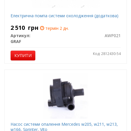
Електрична помпа системи охолодження (додаткова)
2 510
грн
термін 2 дн.
Артикул:
AWP021
GRAF
Код: 2812430-54
КУПИТИ
Насос системи опалення Mercedes w205, w211, w213,
w166, Sprinter, Vito