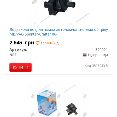
Додаткова водяна помпа автономної системи обігріву
MB/VAG Sprinter/Crafter 06-
2 645
грн
термін 2 дн.
Артикул:
390021
NRF
Нідерланди
Код: 3515933-5
КУПИТИ