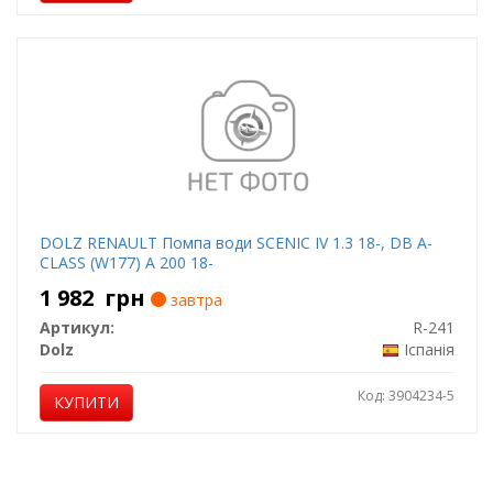
DOLZ RENAULT Помпа води SCENIC IV 1.3 18-, DB A-
CLASS (W177) A 200 18-
1 982
грн
завтра
Артикул:
R-241
Dolz
Іспанія
Код: 3904234-5
КУПИТИ