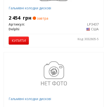
Гальмiвнi колодки дисковi
2 454
грн
завтра
Артикул:
LP3437
Delphi
США
Код: 3032805-5
КУПИТИ
Гальмівні колодки дискові