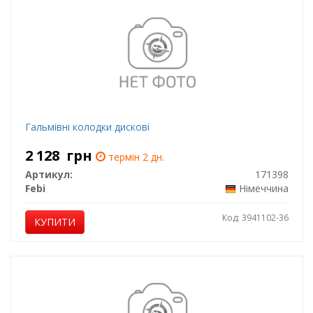
Гальмiвнi колодки дисковi
2 128
грн
термін 2 дн.
Артикул:
171398
Febi
Німеччина
Код: 3941102-36
КУПИТИ