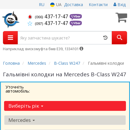
RU
UA
Доставка
Контакти
Вхід
437-17-47
(066)
437-17-47
(097)
Наприклад: вискомуфта бмв Е39, 1334101
Головна
Mercedes
B-Class W247
Гальмівні колодки
Гальмівні колодки на Mercedes B-Class W247
Уточніть
автомобіль:
Виберіть рік
Mercedes