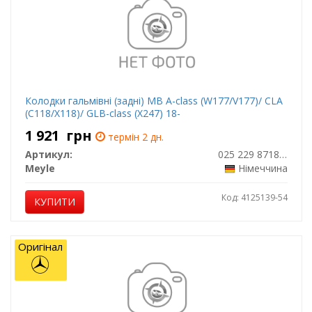
Колодки гальмівні (задні) MB A-class (W177/V177)/ CLA
(C118/X118)/ GLB-class (X247) 18-
1 921
грн
термін 2 дн.
Артикул:
025 229 8718/PD
Meyle
Німеччина
Код: 4125139-54
КУПИТИ
Оригінал