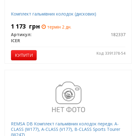
Комплект гальмівних колодок (дискових)
1 173
грн
термін 2 дн.
Артикул:
182337
ICER
Код: 3391378-54
КУПИТИ
REMSA DB Комплект гальмівних колодок передн. A-
CLASS (W177), A-CLASS (V177), B-CLASS Sports Tourer
(W247)