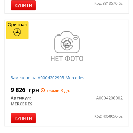
Код: 3313570-62
КУПИТИ
Оригінал
Заменено на A0004202905 Mercedes
9 826
грн
термін 3 дн.
Артикул:
A0004208002
MERCEDES
Код: 4058056-62
КУПИТИ