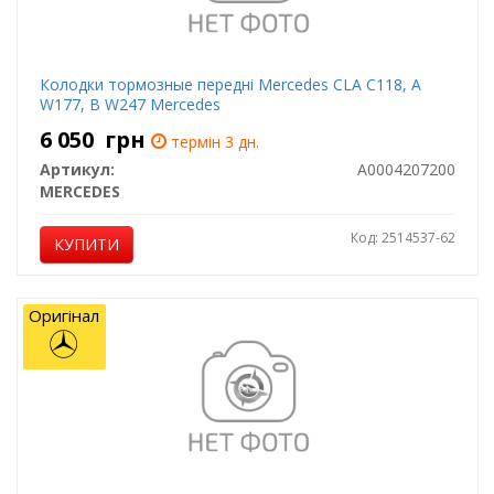
Колодки тормозные передні Mercedes CLA C118, A
W177, B W247 Mercedes
6 050
грн
термін 3 дн.
Артикул:
A0004207200
MERCEDES
Код: 2514537-62
КУПИТИ
Оригінал