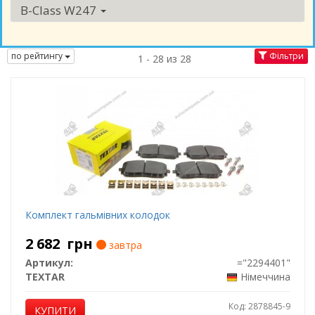
B-Class W247
по рейтингу
Фільтри
1 - 28 из 28
Комплект гальмівних колодок
2 682
грн
завтра
Артикул:
="2294401"
TEXTAR
Німеччина
Код: 2878845-9
КУПИТИ