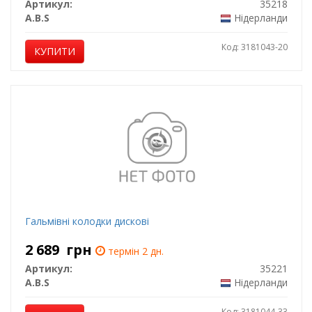
Артикул:
35218
A.B.S
Нідерланди
Код: 3181043-20
КУПИТИ
Гальмівні колодки дискові
2 689
грн
термін 2 дн.
Артикул:
35221
A.B.S
Нідерланди
Код: 3181044-33