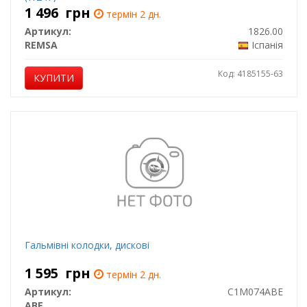
1 496
грн
термін 2 дн.
Артикул:
1826.00
REMSA
Іспанія
Код: 4185155-63
КУПИТИ
Гальмівні колодки, дискові
1 595
грн
термін 2 дн.
Артикул:
C1M074ABE
ABE