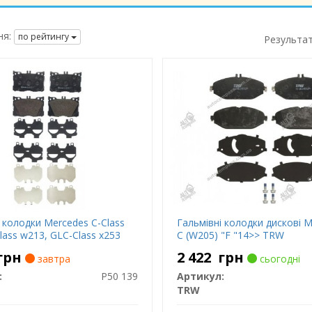
я:
по рейтингу
Результа
 колодки Mercedes C-Class
Гальмівні колодки дискові
lass w213, GLC-Class x253
C (W205) "F "14>> TRW
грн
2 422
грн
завтра
сьогодні
:
P50 139
Артикул:
TRW