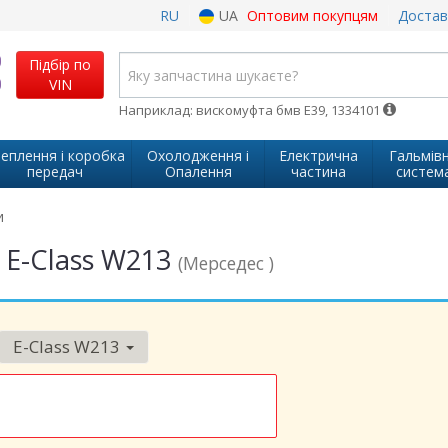
RU
UA
Оптовим покупцям
Достав
Підбір по
VIN
Наприклад: вискомуфта бмв Е39, 1334101
еплення і коробка
Охолодження і
Електрична
Гальмів
передач
Опалення
частина
систем
и
 E-Class W213
(Мерседес )
E-Class W213