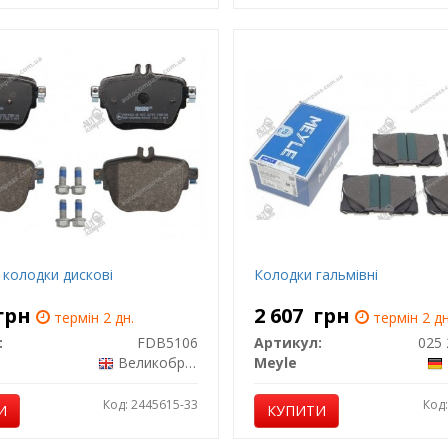
 колодки дискові
Колодки гальмівні
грн
2 607
грн
термін 2 дн.
термін 2 дн
:
FDB5106
Артикул:
Великобританія
Meyle
Код: 2445615-33
Код
И
КУПИТИ