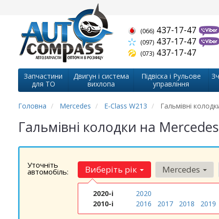
437-17-47
(066)
437-17-47
(097)
437-17-47
(073)
Запчастини
Двигун і система
Підвіска і Рульове
Зч
для ТО
вихлопа
управління
Головна
Mercedes
E-Class W213
Гальмівні колодк
Гальмівні колодки на Mercedes
Уточніть
Виберіть рік
Mercedes
автомобіль:
2020-і
2020
2010-і
2016
2017
2018
2019