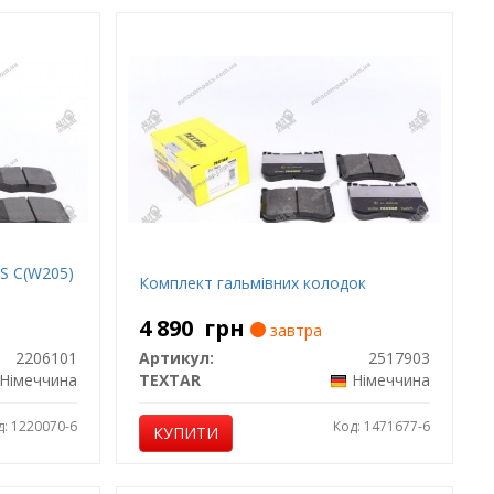
S C(W205)
Комплект гальмівних колодок
4 890
грн
завтра
2206101
Артикул:
2517903
Німеччина
TEXTAR
Німеччина
д: 1220070-6
Код: 1471677-6
КУПИТИ