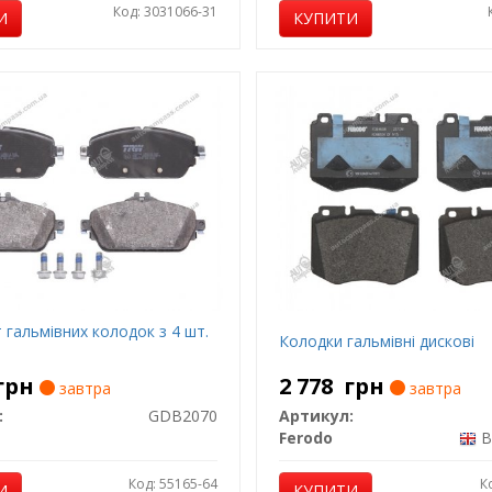
Код: 3031066-31
И
КУПИТИ
 гальмівних колодок з 4 шт.
Колодки гальмівні дискові
грн
2 778
грн
завтра
завтра
:
GDB2070
Артикул:
Ferodo
В
Код: 55165-64
К
И
КУПИТИ