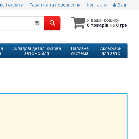
ка і оплата
Гарантія та повернення
Контакти
Вхід
У вашій кошику
0 товарів
на
0 грн
на
Складові деталі кузова
Паливна
Аксесуари
а
автомобіля
система
для авто