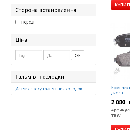
КУПИТ
Сторона встановлення
Передні
Ціна
ОК
Гальмівні колодки
Комплект
Датчик зносу гальмівних колодок
дисків
2 080
Артикул
TRW
КУПИТ