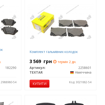
ок
Комплект гальмівних колодок
3 569
грн
.
термін 2 дн.
182290
Артикул:
2258601
TEXTAR
Німеччина
: 2988980-54
Код: 3021882-54
КУПИТИ