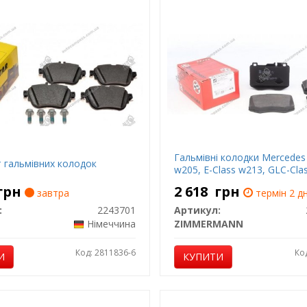
Гальмівні колодки Mercedes
 гальмівних колодок
w205, E-Class w213, GLC-Cla
грн
2 618
грн
завтра
термін 2 дн
:
2243701
Артикул:
Німеччина
ZIMMERMANN
Код: 2811836-6
Ко
И
КУПИТИ