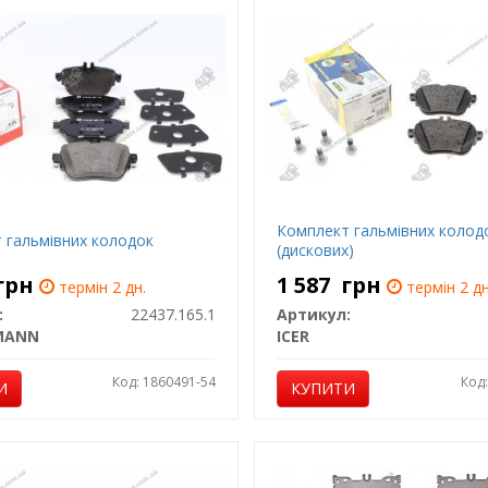
Комплект гальмівних колод
 гальмівних колодок
(дискових)
грн
1 587
грн
термін 2 дн.
термін 2 дн
:
22437.165.1
Артикул:
MANN
ICER
Код: 1860491-54
Код
И
КУПИТИ