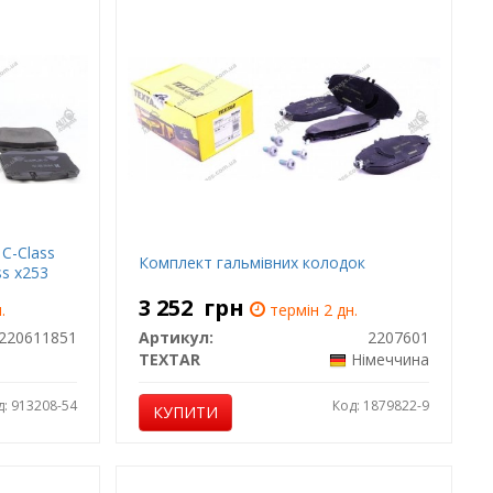
 C-Class
Комплект гальмівних колодок
ss x253
3 252
грн
.
термін 2 дн.
220611851
Артикул:
2207601
TEXTAR
Німеччина
д: 913208-54
Код: 1879822-9
КУПИТИ