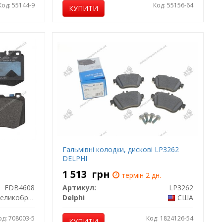
Код: 55144-9
Код: 55156-64
КУПИТИ
Гальмівні колодки, дискові LP3262
DELPHI
1 513
грн
термін 2 дн.
FDB4608
Артикул:
LP3262
еликобританія
Delphi
США
од: 708003-5
Код: 1824126-54
КУПИТИ