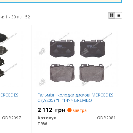
ти:
1 - 30 из 152
 MERCEDES
Гальмівні колодки дискові MERCEDES
C (W205) "F "14>> BREMBO
2 112
грн
завтра
GDB2097
Артикул:
GDB2081
TRW