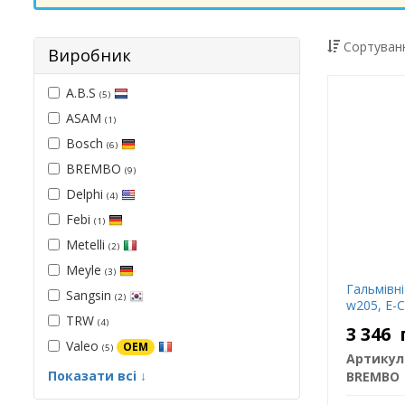
Сортуванн
Виробник
A.B.S
(5)
ASAM
(1)
Bosch
(6)
BREMBO
(9)
Delphi
(4)
Febi
(1)
Metelli
(2)
Meyle
(3)
Гальмівні
Sangsin
(2)
w205, E-C
TRW
(4)
3 346
Valeo
OEM
(5)
Артикул
Показати всі ↓
BREMBO