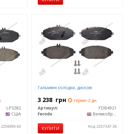
Гальмівні колодки, дискові
3 238
грн
.
термін 2 дн.
LP3282
Артикул:
FDB4921
США
Ferodo
Великобританія
: 2256993-63
Код: 2257347-36
КУПИТИ