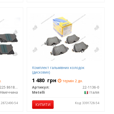
Комплект гальмівних колодок
(дискових)
1 480
грн
.
термін 2 дн.
025 225 8618/PD
Артикул:
22-1136-0
Німеччина
Metelli
Італія
: 2872490-54
Код: 3391728-54
КУПИТИ