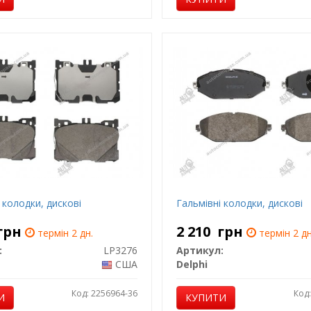
 колодки, дискові
Гальмівні колодки, дискові
грн
2 210
грн
термін 2 дн.
термін 2 дн
:
LP3276
Артикул:
США
Delphi
Код: 2256964-36
Код
И
КУПИТИ