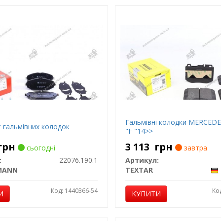
Гальмівні колодки MERCEDE
 гальмівних колодок
"F "14>>
грн
3 113
грн
сьогодні
завтра
:
22076.190.1
Артикул:
MANN
TEXTAR
Код: 1440366-54
Ко
И
КУПИТИ