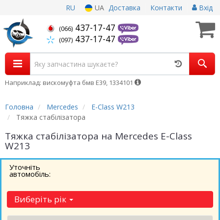
RU
UA
Доставка
Контакти
Вхід
437-17-47
(066)
437-17-47
(097)
Наприклад: вискомуфта бмв Е39, 1334101
Головна
Mercedes
E-Class W213
Тяжка стабілізатора
Тяжка стабілізатора на Mercedes E-Class
W213
Уточніть
автомобіль:
Виберіть рік