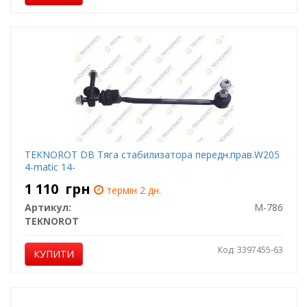
TEKNOROT DB Тяга стабилизатора передн.прав.W205
4-matic 14-
1 110
грн
термін 2 дн.
Артикул:
M-786
TEKNOROT
Код: 3397455-63
КУПИТИ