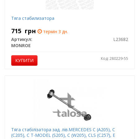
Тяга стабилизатора
715
грн
термін 3 дн.
Артикул:
L23682
MONROE
Код: 280229-55
КУПИТИ
Тяга стабілізатора зад. лів.MERCEDES C (A205), C
(C205), C T-MODEL (S205), C (W205), CLS (C257), E