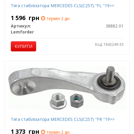
Тяга стабілізатора MERCEDES CLS(C257) "FL "19>>
1 596
грн
термін 2 дн.
Артикул:
38882 01
Lemforder
Код: 1842249-33
КУПИТИ
Тяга стабілізатора MERCEDES CLS(C257) "FR "19>>
1 373
грн
термін 2 дн.