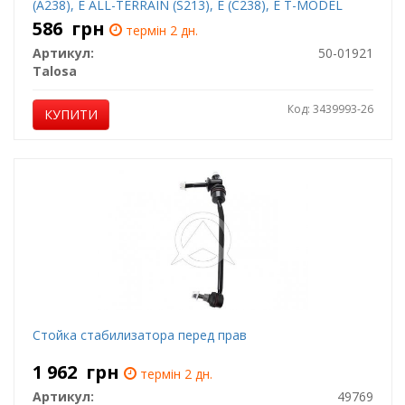
(A238), E ALL-TERRAIN (S213), E (C238), E T-MODEL
(S213), E (W213) 1.5-Electric 12.13-
586
грн
термін 2 дн.
Артикул:
50-01921
Talosa
Код: 3439993-26
КУПИТИ
Cтойка стабилизатора перед прав
1 962
грн
термін 2 дн.
Артикул:
49769