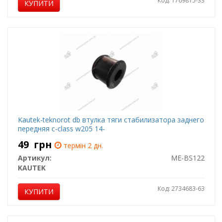
Код: 1769815-33
КУПИТИ
Kautek-teknorot db втулка тяги стабилизатора заднего
передняя c-class w205 14-
49
грн
термін 2 дн.
Артикул:
ME-BS122
KAUTEK
Код: 2734683-63
КУПИТИ