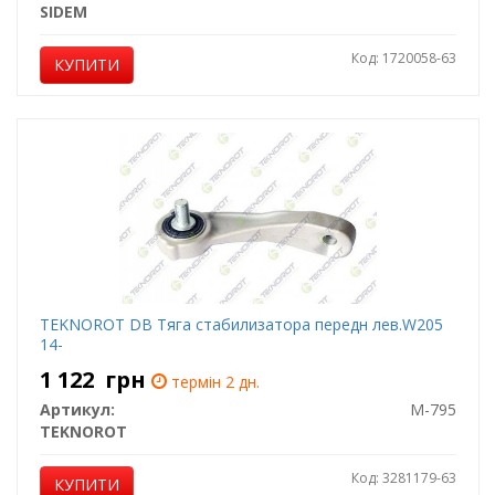
SIDEM
Код: 1720058-63
КУПИТИ
TEKNOROT DB Тяга стабилизатора передн лев.W205
14-
1 122
грн
термін 2 дн.
Артикул:
M-795
TEKNOROT
Код: 3281179-63
КУПИТИ