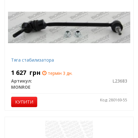
Тяга стабилизатора
1 627
грн
термін 3 дн.
Артикул:
L23683
MONROE
Код: 280169-55
КУПИТИ