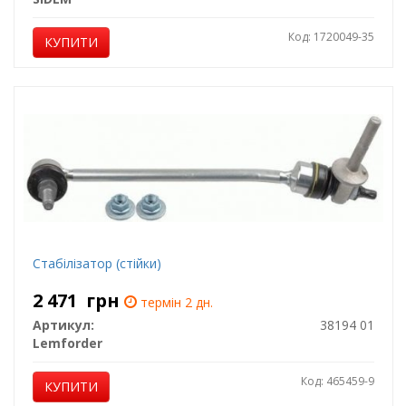
Код: 1720049-35
КУПИТИ
Стабілізатор (стійки)
2 471
грн
термін 2 дн.
Артикул:
38194 01
Lemforder
Код: 465459-9
КУПИТИ