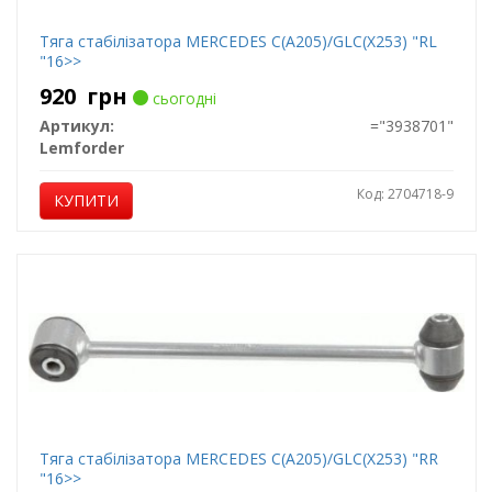
Тяга стабілізатора MERCEDES C(A205)/GLC(X253) "RL
"16>>
920
грн
сьогодні
Артикул:
="3938701"
Lemforder
Код: 2704718-9
КУПИТИ
Тяга стабілізатора MERCEDES C(A205)/GLC(X253) "RR
"16>>