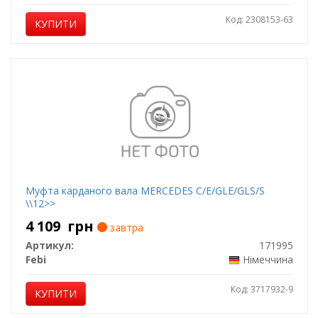
Код: 2308153-63
КУПИТИ
Муфта карданого вала MERCEDES C/E/GLE/GLS/S
\\12>>
4 109
грн
завтра
Артикул:
171995
Febi
Німеччина
Код: 3717932-9
КУПИТИ