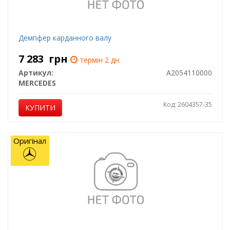
Демпфер карданного валу
7 283
грн
термін 2 дн.
Артикул:
A2054110000
MERCEDES
Код: 2604357-35
КУПИТИ
Оригінал