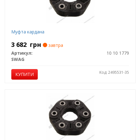
Муфтa кардана
3 682
грн
завтра
Артикул:
10 10 1779
SWAG
Код: 2495531-35
КУПИТИ