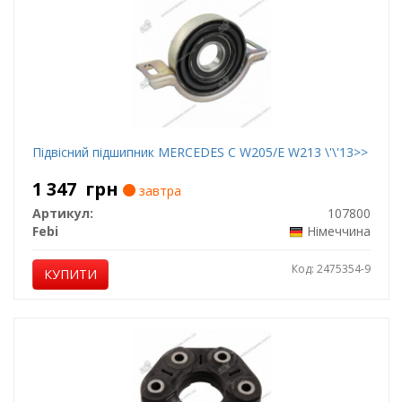
Підвісний підшипник MERCEDES C W205/E W213 \'\'13>>
1 347
грн
завтра
Артикул:
107800
Febi
Німеччина
Код: 2475354-9
КУПИТИ