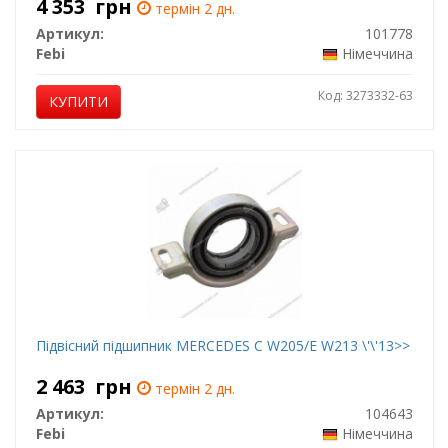
4 353
грн
термін 2 дн.
Артикул:
101778
Febi
Німеччина
Код: 3273332-63
КУПИТИ
Підвісний підшипник MERCEDES C W205/E W213 \'\'13>>
2 463
грн
термін 2 дн.
Артикул:
104643
Febi
Німеччина