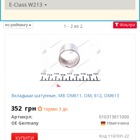
E-Class W213
по рейтингу
Фільтри
1 - 2 из 2
Вкладыши шатунные, MB OM611, OM, 612, OM613
352
грн
термін 3 дн.
Артикул:
010313611000
OE Germany
Німеччина
Код: 1167031-22
КУПИТИ