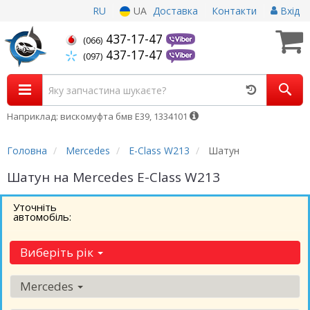
RU
UA
Доставка
Контакти
Вхід
437-17-47
(066)
437-17-47
(097)
Наприклад: вискомуфта бмв Е39, 1334101
Головна
Mercedes
E-Class W213
Шатун
Шатун на Mercedes E-Class W213
Уточніть
автомобіль:
Виберіть рік
Mercedes