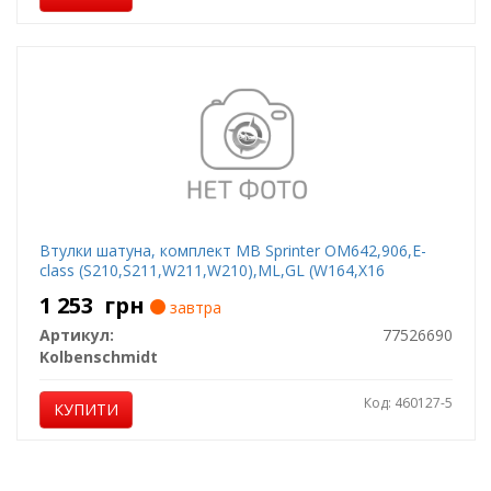
Втулки шатуна, комплект MB Sprinter OM642,906,E-
class (S210,S211,W211,W210),ML,GL (W164,X16
1 253
грн
завтра
Артикул:
77526690
Kolbenschmidt
Код: 460127-5
КУПИТИ