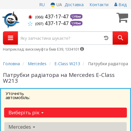
RU
UA
Доставка
Контакти
Вхід
437-17-47
(066)
437-17-47
(097)
Наприклад: вискомуфта бмв Е39, 1334101
Головна
Mercedes
E-Class W213
Патрубки радіатора
Патрубки радіатора на Mercedes E-Class
W213
Уточніть
автомобіль:
Виберіть рік
Mercedes