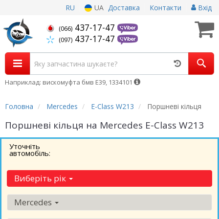
RU
UA
Доставка
Контакти
Вхід
437-17-47
(066)
437-17-47
(097)
Наприклад: вискомуфта бмв Е39, 1334101
Головна
Mercedes
E-Class W213
Поршневі кільця
Поршневі кільця на Mercedes E-Class W213
Уточніть
автомобіль:
Виберіть рік
Mercedes