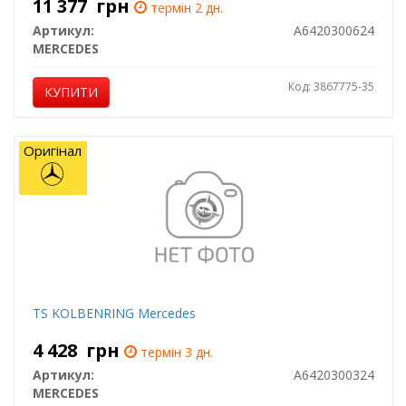
11 377
грн
термін 2 дн.
Артикул:
A6420300624
MERCEDES
Код: 3867775-35
КУПИТИ
Оригінал
TS KOLBENRING Mercedes
4 428
грн
термін 3 дн.
Артикул:
A6420300324
MERCEDES