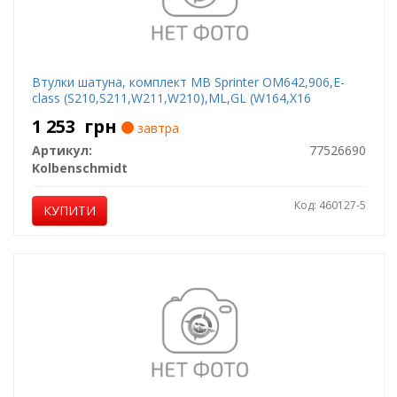
Втулки шатуна, комплект MB Sprinter OM642,906,E-
class (S210,S211,W211,W210),ML,GL (W164,X16
1 253
грн
завтра
Артикул:
77526690
Kolbenschmidt
Код: 460127-5
КУПИТИ