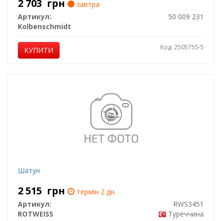
2 703
грн
завтра
Артикул:
50 009 231
Kolbenschmidt
Код: 2505755-5
КУПИТИ
Шатун
2 515
грн
термін 2 дн.
Артикул:
RWS3451
ROTWEISS
Туреччина