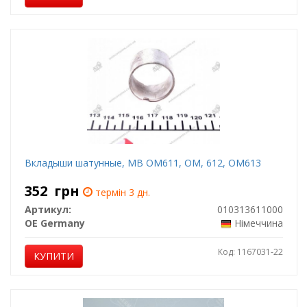
Вкладыши шатунные, MB OM611, OM, 612, OM613
352
грн
термін 3 дн.
Артикул:
010313611000
OE Germany
Німеччина
Код: 1167031-22
КУПИТИ