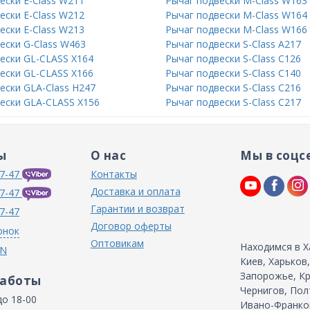
ески E-Class W211
Рычаг подвески M-Class W163
ески E-Class W212
Рычаг подвески M-Class W164
ески E-Class W213
Рычаг подвески M-Class W166
ески G-Class W463
Рычаг подвески S-Class A217
ески GL-CLASS X164
Рычаг подвески S-Class C126
ески GL-CLASS X166
Рычаг подвески S-Class C140
ески GLA-Class H247
Рычаг подвески S-Class C216
ески GLA-CLASS X156
Рычаг подвески S-Class C217
ы
О нас
Мы в соцс
7-47
Контакты
Доставка и оплата
7-47
Гарантии и возврат
7-47
Договор оферты
онок
Оптовикам
Находимся в Х
IN
Киев, Харьков
Запорожье, Кр
работы
Чернигов, Пол
до 18-00
Ивано-Франков