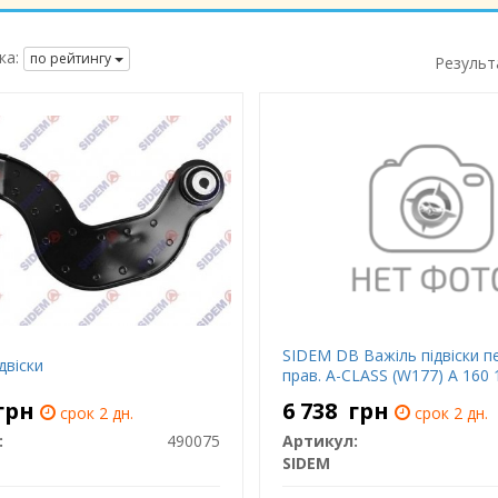
ка:
по рейтингу
Результ
SIDEM DB Важіль підвіски п
двіски
прав. A-CLASS (W177) A 160 
грн
6 738
грн
срок 2 дн.
срок 2 дн.
:
490075
Артикул:
SIDEM