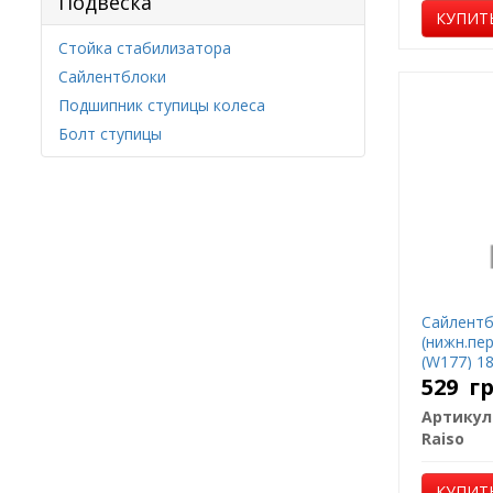
Подвеска
КУПИТ
Стойка стабилизатора
Сайлентблоки
Подшипник ступицы колеса
Болт ступицы
Сайлентб
(нижн.пер
(W177) 18
529
г
Артикул
Raiso
КУПИТ