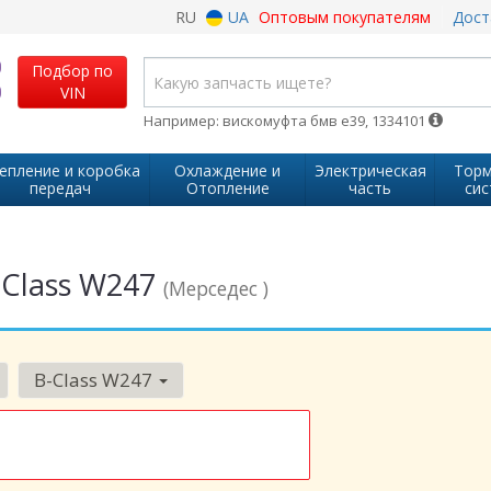
RU
UA
Оптовым покупателям
Дост
Подбор по
VIN
Например: вискомуфта бмв е39, 1334101
епление и коробка
Охлаждение и
Электрическая
Торм
передач
Отопление
часть
сис
-Class W247
(Мерседес )
B-Class W247