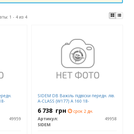
аты:
1 - 4 из 4
ередн.
SIDEM DB Важіль підвіски передн. лів.
18-
A-CLASS (W177) A 160 18-
6 738
грн
срок 2 дн.
49959
Артикул:
49958
SIDEM