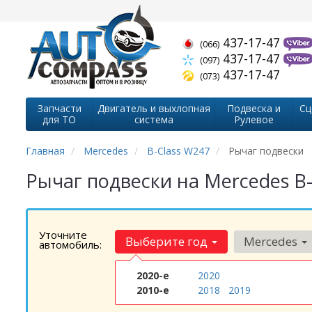
437-17-47
(066)
437-17-47
(097)
437-17-47
(073)
Запчасти
Двигатель и выхлопная
Подвеска и
Сц
для ТО
система
Рулевое
Главная
Mercedes
B-Class W247
Рычаг подвески
Рычаг подвески на Mercedes B
Уточните
Выберите год
Mercedes
автомобиль:
2020-е
2020
2010-е
2018
2019