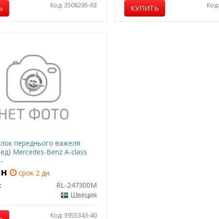
Код: 3508295-63
Код
Ь
КУПИТЬ
лок переднього важеля
ед) Mercedes-Benz A-class
-
рн
срок 2 дн.
:
RL-247300M
Швеция
Код: 3955343-40
Ь