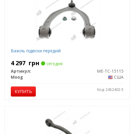
Важіль підвіски передній
4 297
грн
сегодня
Артикул:
ME-TC-15115
Moog
США
Код: 2452402-5
КУПИТЬ