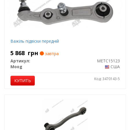
Важіль підвіски передній
5 868
грн
завтра
Артикул:
METC15123
Moog
США
Код: 3470143-5
КУПИТЬ