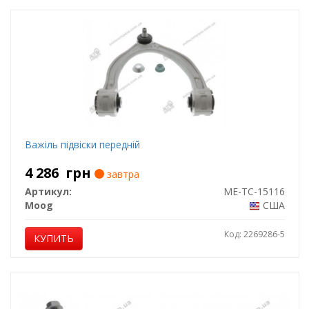
Важіль підвіски передній
4 286
грн
завтра
Артикул:
ME-TC-15116
Moog
США
Код: 2269286-5
КУПИТЬ