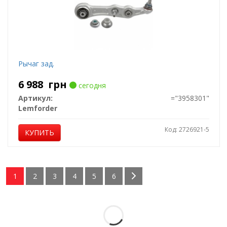
Рычаг зад.
6 988
грн
сегодня
Артикул:
="3958301"
Lemforder
Код: 2726921-5
КУПИТЬ
1
2
3
4
5
6