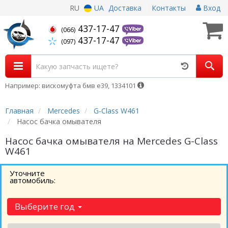
RU
UA
Доставка
Контакты
Вход
437-17-47
(066)
437-17-47
(097)
Например: вискомуфта бмв е39, 1334101
Главная
Mercedes
G-Class W461
Насос бачка омывателя
Насос бачка омывателя на Mercedes G-Class
W461
Уточните
автомобиль:
Выберите год