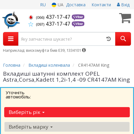
RU
UA
Доставка
Контакти
Вхід
437-17-47
(066)
437-17-47
(097)
Наприклад: вискомуфта бмв Е39, 1334101
Головна
Вкладиші коленвала
CR4147AM King
Вкладиші шатунні комплект OPEL
Astra,Corsa,Kadett 1,2i-1,4 -09 CR4147AM King
Уточніть
автомобіль:
Виберіть рік
Виберіть марку