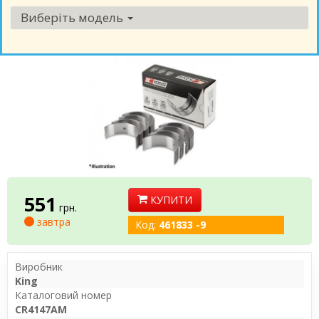
Виберіть модель
551
КУПИТИ
грн.
завтра
Код:
461833 -9
Виробник
King
Каталоговий номер
CR4147AM