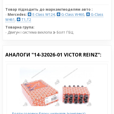
Товар підходить до маркам/моделям авто :
-
Mercedes:
E-Class W124
,
G-Class W460
,
G-Class
W461
,
T1,T2
Товарна група:
- Двигун і система вихлопа
Болт ГБЦ
АНАЛОГИ "14-32026-01 VICTOR REINZ":
Болти головки блоку циліндрів (комплект)