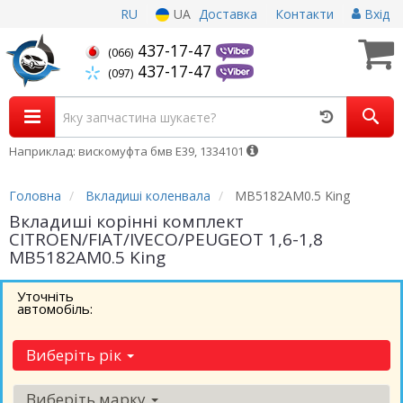
RU
UA
Доставка
Контакти
Вхід
437-17-47
(066)
437-17-47
(097)
Наприклад: вискомуфта бмв Е39, 1334101
Головна
Вкладиші коленвала
MB5182AM0.5 King
Вкладиші корінні комплект
CITROEN/FIAT/IVECO/PEUGEOT 1,6-1,8
MB5182AM0.5 King
Уточніть
автомобіль:
Виберіть рік
Виберіть марку