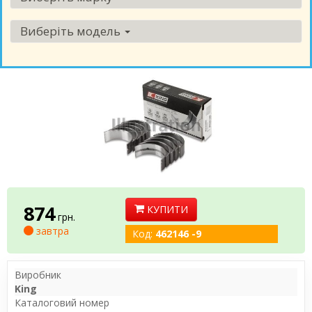
Виберіть модель
874
КУПИТИ
грн.
завтра
Код:
462146 -9
Виробник
King
Каталоговий номер