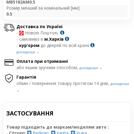
MB5182AM0.5
Розмір менший за номінальний [мм]
0.5
Доставка по Україні
-
Новою Поштою,
- самовивіз в
м.Харків
-
кур'єром
до дверей по всій країні
докладніше →
Оплата при отриманні
або іншим зручним способом,
докладніше →
Гарантія
обмін / повернення товару протягом 14 днів,
докладніше
→
ЗАСТОСУВАННЯ
Товар підходить до маркам/моделям авто :
-
Citroen:
Berlingo
,
Xantia
,
Xsara