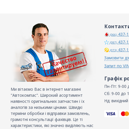
Контакт
437-1
(066)
437-1
(097)
437-1
(073)
Замовити дз
Запит по VI
Графік р
Пн-Пт: 9-00 
Ми вітаємо Вас в інтернет магазині
Сб: 9-00 до 
"Автокомпас". Широкий асортимент
Нд: вихідний
наявності оригінальних запчастин і їх
аналогів за низькими цінами. Швидкі
терміни обробки і відправки замовлень,
грамотні консультації фахівців. Це ті
характеристики, які значно виділяють нас