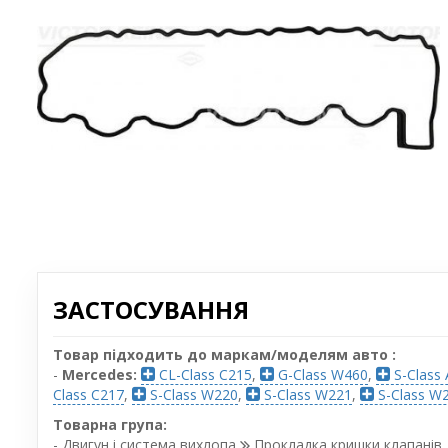
ЗАСТОСУВАННЯ
Товар підходить до маркам/моделям авто :
-
Mercedes:
CL-Class C215
,
G-Class W460
,
S-Class
Class C217
,
S-Class W220
,
S-Class W221
,
S-Class W
Товарна група:
- Двигун і система вихлопа
Прокладка кришки клапанів