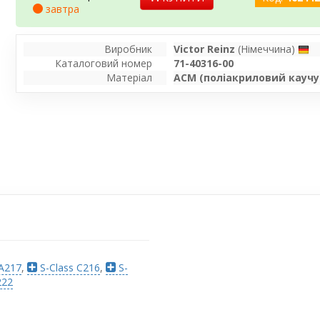
завтра
Виробник
Victor Reinz
(Німеччина)
Каталоговий номер
71-40316-00
Матеріал
АСМ (поліакриловий каучу
 A217
,
S-Class C216
,
S-
222