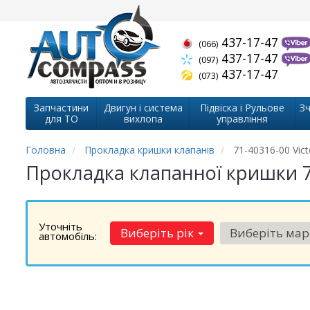
437-17-47
(066)
437-17-47
(097)
437-17-47
(073)
Запчастини
Двигун і система
Підвіска і Рульове
Зч
для ТО
вихлопа
управління
Головна
Прокладка кришки клапанів
71-40316-00 Vict
Прокладка клапанної кришки 71
Уточніть
Виберіть рік
Виберіть ма
автомобіль: