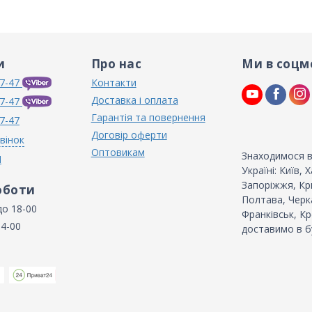
и
Про нас
Ми в соцм
7-47
Контакти
Доставка і оплата
7-47
Гарантія та повернення
7-47
Договір оферти
вінок
Оптовикам
Знаходимося в
N
Україні: Київ,
Запоріжжя, Кри
оботи
Полтава, Черка
до 18-00
Франківськ, Кр
14-00
доставимо в б