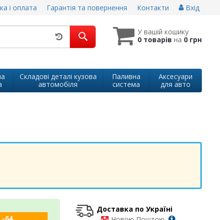
ка і оплата
Гарантія та повернення
Контакти
Вхід
У вашій кошику
0 товарів
на
0 грн
на
Складові деталі кузова
Паливна
Аксесуари
а
автомобіля
система
для авто
Доставка по Україні
 -64
-
Новою Поштою,