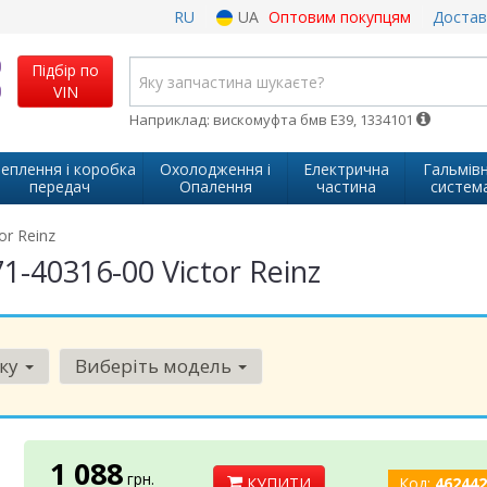
RU
UA
Оптовим покупцям
Достав
Підбір по
VIN
Наприклад: вискомуфта бмв Е39, 1334101
еплення і коробка
Охолодження і
Електрична
Гальмів
передач
Опалення
частина
систем
or Reinz
-40316-00 Victor Reinz
рку
Виберіть модель
1 088
грн.
КУПИТИ
Код:
462442