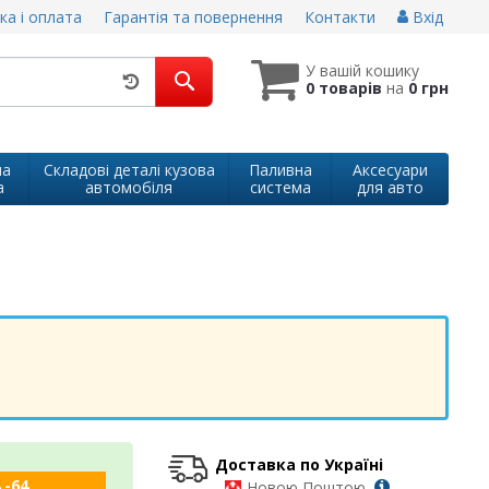
ка і оплата
Гарантія та повернення
Контакти
Вхід
У вашій кошику
0 товарів
на
0 грн
на
Складові деталі кузова
Паливна
Аксесуари
а
автомобіля
система
для авто
Доставка по Україні
 -64
-
Новою Поштою,