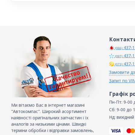
Контакт
437-1
(066)
437-1
(097)
437-1
(073)
Замовити дз
Запит по VI
Графік р
Пн-Пт: 9-00 
Ми вітаємо Вас в інтернет магазині
Сб: 9-00 до 
"Автокомпас". Широкий асортимент
Нд: вихідний
наявності оригінальних запчастин і їх
аналогів за низькими цінами. Швидкі
терміни обробки і відправки замовлень,