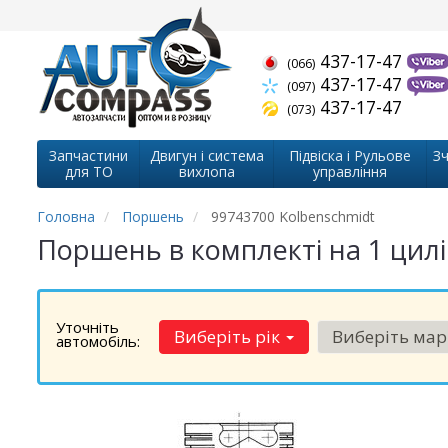
437-17-47
(066)
437-17-47
(097)
437-17-47
(073)
Запчастини
Двигун і система
Підвіска і Рульове
Зч
для ТО
вихлопа
управління
Головна
Поршень
99743700 Kolbenschmidt
Поршень в комплекті на 1 цилі
Уточніть
Виберіть рік
Виберіть ма
автомобіль: