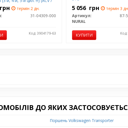
(3-й, 4-й, 5-й цил. !!!) (ACV /
 / AJT / AXG / APA / ANJ /
грн
5 056
грн
термін 2 дн.
термін 3 дн
…)
:
31-04309-000
Артикул:
87-
NURAL
Код: 3904179-63
Код:
ТИ
КУПИТИ
ОМОБІЛІВ ДО ЯКИХ ЗАСТОСОВУЄТЬС
Поршень Volkswagen Transporter