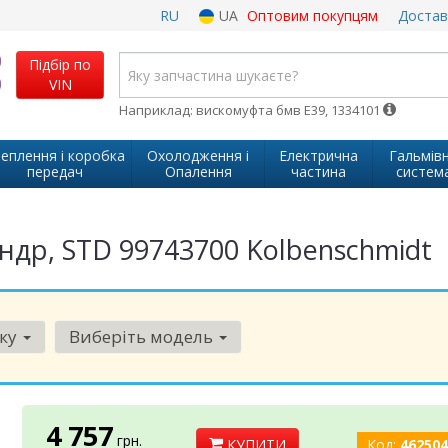
RU
UA
Оптовим покупцям
Достав
Підбір по
VIN
Наприклад: вискомуфта бмв Е39, 1334101
еплення і коробка
Охолодження і
Електрична
Гальмів
передач
Опалення
частина
систем
ндр, STD 99743700 Kolbenschmidt
рку
Виберіть модель
4 757
грн.
КУПИТИ
Код:
462504