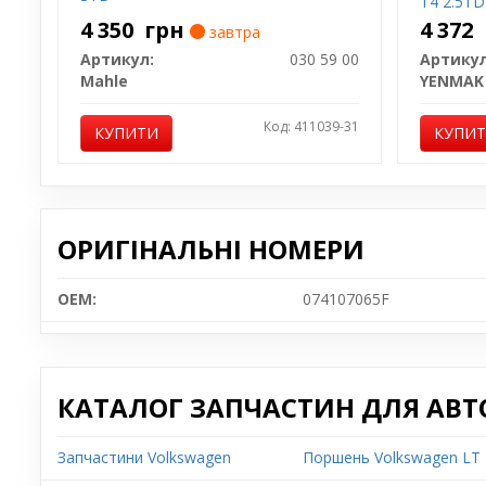
T4 2.5TDI 
AGX / AHD
4 350
грн
4 372
завтра
AUF / AH
Артикул:
030 59 00
Артикул
Mahle
YENMAK
Код: 411039-31
КУПИТИ
КУПИ
ОРИГІНАЛЬНІ НОМЕРИ
OEM:
074107065F
КАТАЛОГ ЗАПЧАСТИН ДЛЯ АВТ
Запчастини Volkswagen
Поршень Volkswagen LT