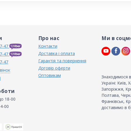
и
Про нас
Ми в соцм
7-47
Контакти
Доставка і оплата
7-47
Гарантія та повернення
7-47
Договір оферти
вінок
Оптовикам
Знаходимося в
N
Україні: Київ,
Запоріжжя, Кри
оботи
Полтава, Черка
до 18-00
Франківськ, Кр
14-00
доставимо в б