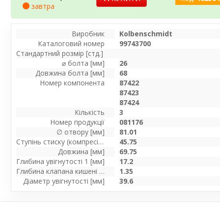
завтра
Виробник
Kolbenschmidt
Каталоговий номер
99743700
Стандартний розмір [стд.]
⌀ болта [мм]
26
Довжина болта [мм]
68
Номер компонента
87422
87423
87424
Кількість
3
Номер продукції
081176
∅ отвору [мм]
81.01
Ступінь стиску (компресії) [мм]
45.75
Довжина [мм]
69.75
Глибина увігнутості 1 [мм]
17.2
Глибина клапана кишені 1 [мм]
1.35
Діаметр увігнутості [мм]
39.6