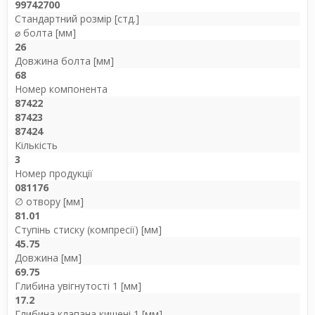
99742700
Стандартний розмір [стд.]
⌀ болта [мм]
26
Довжина болта [мм]
68
Номер компонента
87422
87423
87424
Кількість
3
Номер продукції
081176
∅ отвору [мм]
81.01
Ступінь стиску (компресії) [мм]
45.75
Довжина [мм]
69.75
Глибина увігнутості 1 [мм]
17.2
Глибина клапана кишені 1 [мм]