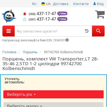
RU
UA
Доставка
Контакти
Вхід
437-17-47
(066)
437-17-47
(097)
Наприклад: вискомуфта бмв Е39, 1334101
Головна
Поршень
99742700 Kolbenschmidt
Поршень, комплект VW Transporter,LT 28-
35-46 2,5TD 1-2 циліндри 99742700
Kolbenschmidt
Уточніть
автомобіль:
Виберіть рік
Виберіть марку