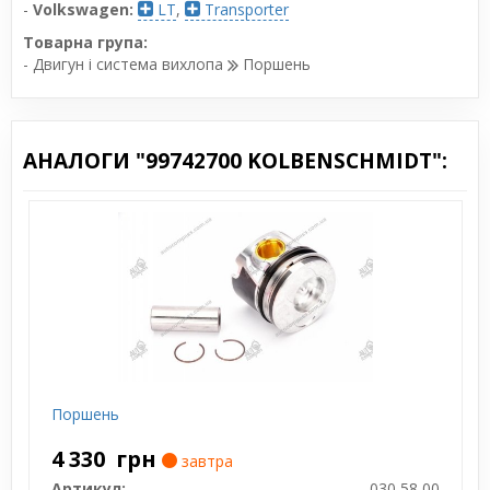
-
Volkswagen:
LT
,
Transporter
Товарна група:
- Двигун і система вихлопа
Поршень
АНАЛОГИ "99742700 KOLBENSCHMIDT":
Поршень
4 330
грн
завтра
Артикул:
030 58 00