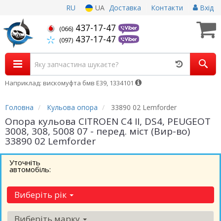
RU
UA
Доставка
Контакти
Вхід
437-17-47
(066)
437-17-47
(097)
Наприклад: вискомуфта бмв Е39, 1334101
Головна
Кульова опора
33890 02 Lemforder
Опора кульова CITROEN С4 II, DS4, PEUGEOT
3008, 308, 5008 07 - перед. міст (Вир-во)
33890 02 Lemforder
Уточніть
автомобіль:
Виберіть рік
Виберіть марку