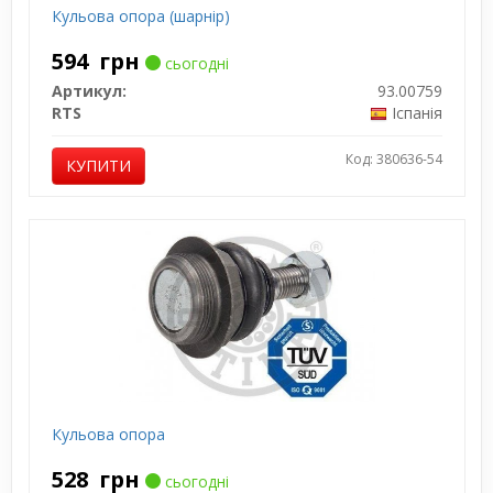
Кульова опора (шарнір)
594
грн
сьогодні
Артикул:
93.00759
RTS
Іспанія
Код: 380636-54
КУПИТИ
Кульова опора
528
грн
сьогодні