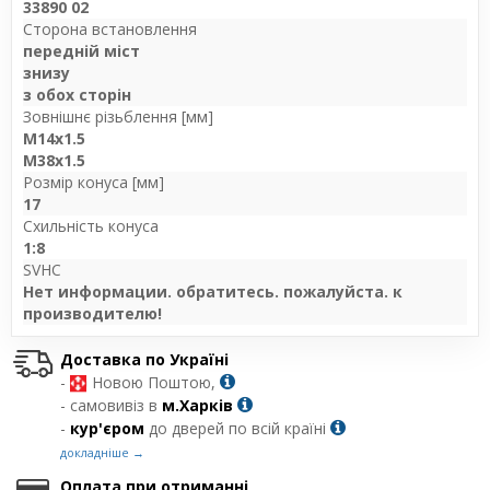
33890 02
Сторона встановлення
передній міст
знизу
з обох сторін
Зовнішнє різьблення [мм]
M14x1.5
M38x1.5
Розмір конуса [мм]
17
Схильність конуса
1:8
SVHC
Нет информации. обратитесь. пожалуйста. к
производителю!
Доставка по Україні
-
Новою Поштою,
- самовивіз в
м.Харків
-
кур'єром
до дверей по всій країні
докладніше →
Оплата при отриманні