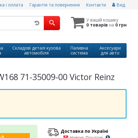
ка і оплата
Гарантія та повернення
Контакти
Вхід
У вашій кошику
0 товарів
на
0 грн
на
Складові деталі кузова
Паливна
Аксесуари
а
автомобіля
система
для авто
68 71-35009-00 Victor Reinz
Доставка по Україні
-9
-
Новою Поштою,