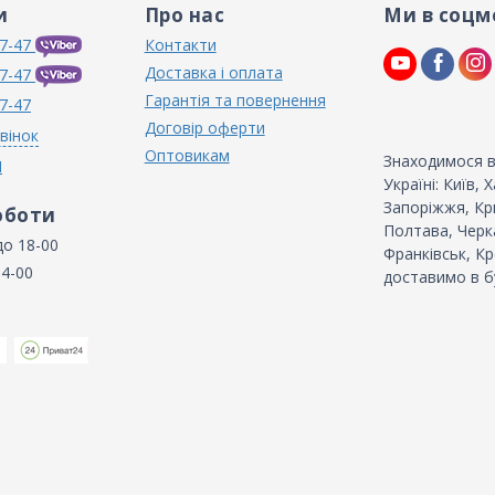
и
Про нас
Ми в соцм
7-47
Контакти
Доставка і оплата
7-47
Гарантія та повернення
7-47
Договір оферти
вінок
Оптовикам
Знаходимося в
N
Україні: Київ,
Запоріжжя, Кри
оботи
Полтава, Черка
до 18-00
Франківськ, Кр
14-00
доставимо в б