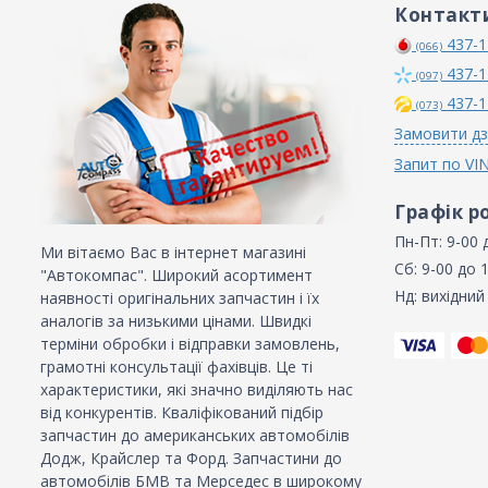
Контакт
437-1
(066)
437-1
(097)
437-1
(073)
Замовити дз
Запит по VI
Графік р
Пн-Пт: 9-00 
Ми вітаємо Вас в інтернет магазині
Сб: 9-00 до 
"Автокомпас". Широкий асортимент
Нд: вихідний
наявності оригінальних запчастин і їх
аналогів за низькими цінами. Швидкі
терміни обробки і відправки замовлень,
грамотні консультації фахівців. Це ті
характеристики, які значно виділяють нас
від конкурентів. Кваліфікований підбір
запчастин до американських автомобілів
Додж, Крайслер та Форд. Запчастини до
автомобілів БМВ та Мерседес в широкому