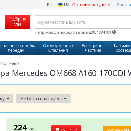
RU
UA
Оптовим покупцям
Достав
Підбір по
VIN
Наприклад: вискомуфта бмв Е39, 1334101
еплення і коробка
Охолодження і
Електрична
Гальмів
передач
Опалення
частина
систем
ctor Reinz
а Mercedes OM668 A160-170CDI W1
рку
Виберіть модель
224
грн.
КУПИТИ
Код:
462803 