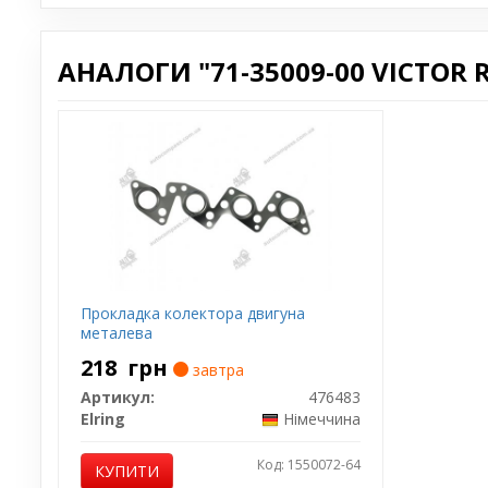
АНАЛОГИ "71-35009-00 VICTOR R
Прокладка колектора двигуна
металева
218
грн
завтра
Артикул:
476483
Elring
Німеччина
Код: 1550072-64
КУПИТИ