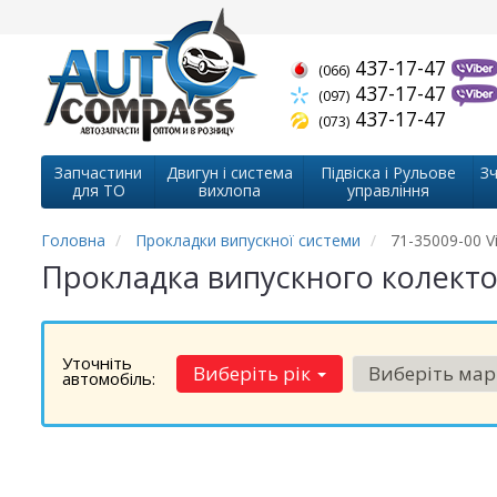
437-17-47
(066)
437-17-47
(097)
437-17-47
(073)
Запчастини
Двигун і система
Підвіска і Рульове
Зч
для ТО
вихлопа
управління
Головна
Прокладки випускної системи
71-35009-00 Vi
Прокладка випускного колектор
Уточніть
Виберіть рік
Виберіть ма
автомобіль: