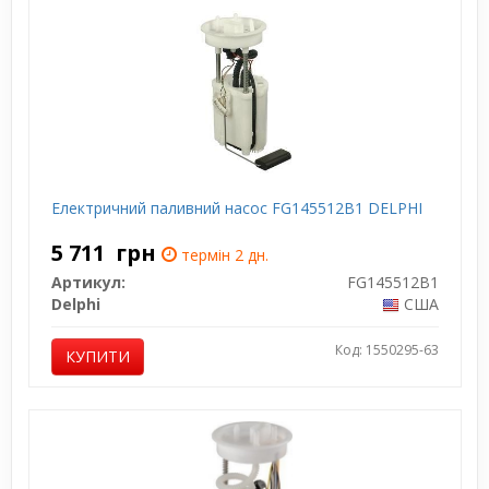
Електричний паливний насос FG145512B1 DELPHI
5 711
грн
термін 2 дн.
Артикул:
FG145512B1
Delphi
США
Код: 1550295-63
КУПИТИ