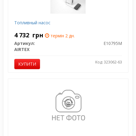
Топливный насос
4 732
грн
термін 2 дн.
Артикул:
E10795M
AIRTEX
Код: 323062-63
КУПИТИ