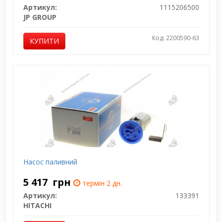
Артикул:
1115206500
JP GROUP
Код: 2200590-63
КУПИТИ
Насос паливний
5 417
грн
термін 2 дн.
Артикул:
133391
HITACHI