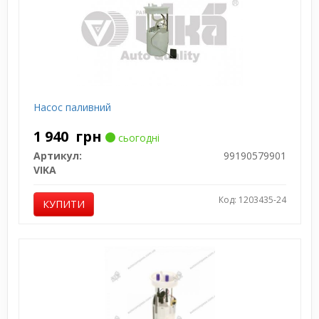
Насос паливний
1 940
грн
сьогодні
Артикул:
99190579901
VIKA
Код: 1203435-24
КУПИТИ