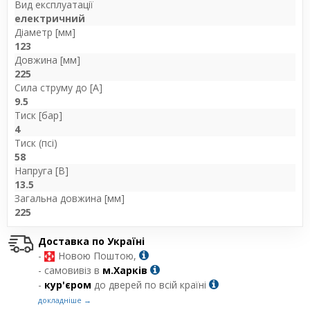
Вид експлуатації
електричний
Діаметр [мм]
123
Довжина [мм]
225
Сила струму до [А]
9.5
Тиск [бар]
4
Тиск (псі)
58
Напруга [В]
13.5
Загальна довжина [мм]
225
Доставка по Україні
-
Новою Поштою,
- самовивіз в
м.Харків
-
кур'єром
до дверей по всій країні
докладніше →