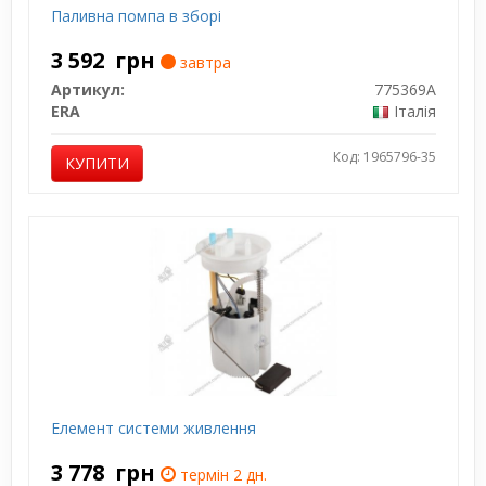
Паливна помпа в зборі
3 592
грн
завтра
Артикул:
775369A
ERA
Італія
Код: 1965796-35
КУПИТИ
Елемент системи живлення
3 778
грн
термін 2 дн.