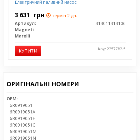
Електричний паливний насос
3 631
грн
термін 2 дн.
Артикул:
313011313106
Magneti
Marelli
Код: 2257782-5
КУПИТИ
ОРИГІНАЛЬНІ НОМЕРИ
OEM:
6R0919051
6R0919051A
6R0919051F
6R0919051G
6R0919051M
6R0919051N