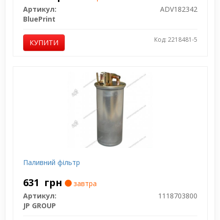
Артикул:
ADV182342
BluePrint
Код: 2218481-5
КУПИТИ
Паливний фільтр
631
грн
завтра
Артикул:
1118703800
JP GROUP