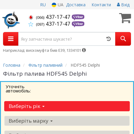
RU
UA
Доставка
Контакти
Вхід
437-17-47
(066)
437-17-47
(097)
Наприклад: вискомуфта бмв Е39, 1334101
Головна
Фільтр паливний
HDF545 Delphi
Фільтр палива HDF545 Delphi
Уточніть
автомобіль:
Виберіть рік
Виберіть марку