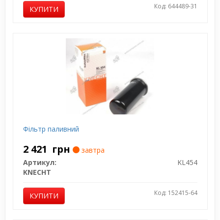
Код: 644489-31
КУПИТИ
Фільтр паливний
2 421
грн
завтра
Артикул:
KL454
KNECHT
Код: 152415-64
КУПИТИ