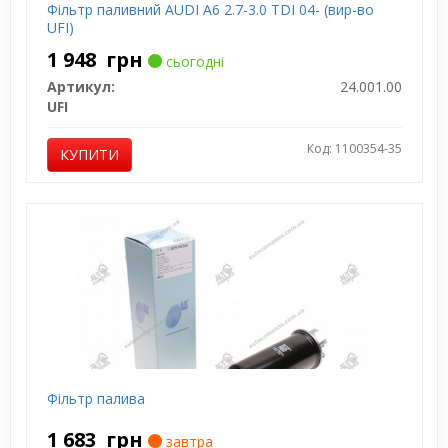
Фільтр паливний AUDI A6 2.7-3.0 TDI 04- (вир-во
UFI)
1 948
грн
сьогодні
Артикул:
24.001.00
UFI
Код: 1100354-35
КУПИТИ
Фільтр палива
1 683
грн
завтра