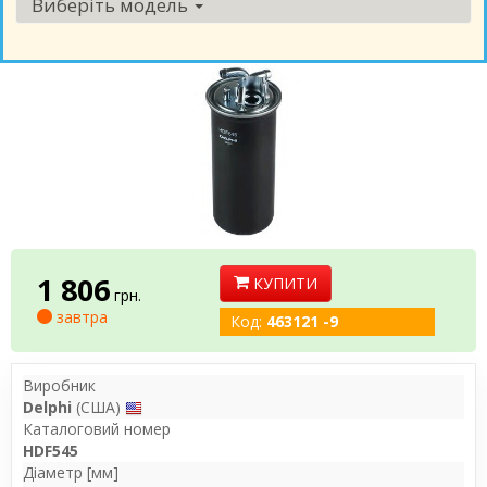
Виберіть модель
1 806
КУПИТИ
грн.
завтра
Код:
463121 -9
Виробник
Delphi
(США)
Каталоговий номер
HDF545
Діаметр [мм]