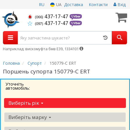
RU
UA
Доставка
Контакти
Вхід
437-17-47
(066)
437-17-47
(097)
Наприклад: вискомуфта бмв Е39, 1334101
Головна
Супорт
150779-C ERT
Поршень супорта 150779-C ERT
Уточніть
автомобіль:
Виберіть рік
Виберіть марку