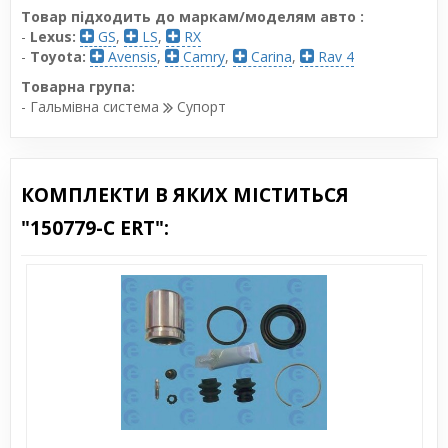
Товар підходить до маркам/моделям авто :
-
Lexus:
GS
,
LS
,
RX
-
Toyota:
Avensis
,
Camry
,
Carina
,
Rav 4
Товарна група:
- Гальмівна система
Супорт
КОМПЛЕКТИ В ЯКИХ МІСТИТЬСЯ
"150779-C ERT":