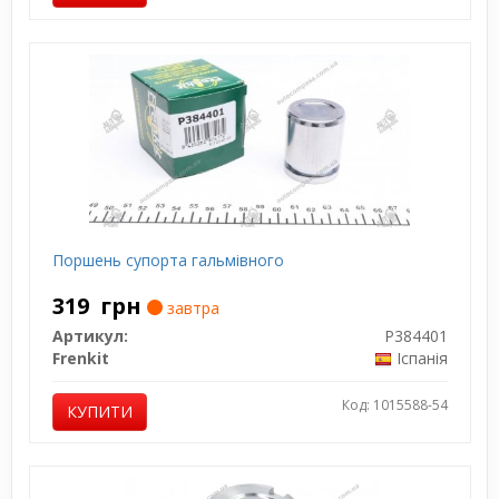
Поршень супорта гальмівного
319
грн
завтра
Артикул:
P384401
Frenkit
Іспанія
Код: 1015588-54
КУПИТИ