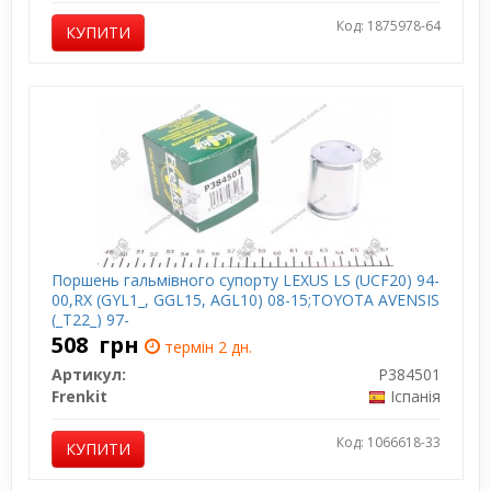
Код: 1875978-64
КУПИТИ
Поршень гальмівного супорту LEXUS LS (UCF20) 94-
00,RX (GYL1_, GGL15, AGL10) 08-15;TOYOTA AVENSIS
(_T22_) 97-
508
грн
термін 2 дн.
Артикул:
P384501
Frenkit
Іспанія
Код: 1066618-33
КУПИТИ