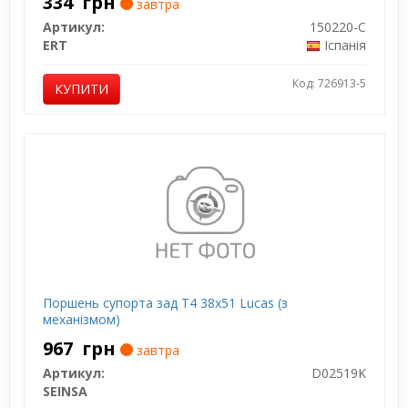
334
грн
завтра
Артикул:
150220-C
ERT
Іспанія
Код: 726913-5
КУПИТИ
Поршень супорта зад T4 38x51 Lucas (з
механізмом)
967
грн
завтра
Артикул:
D02519K
SEINSA