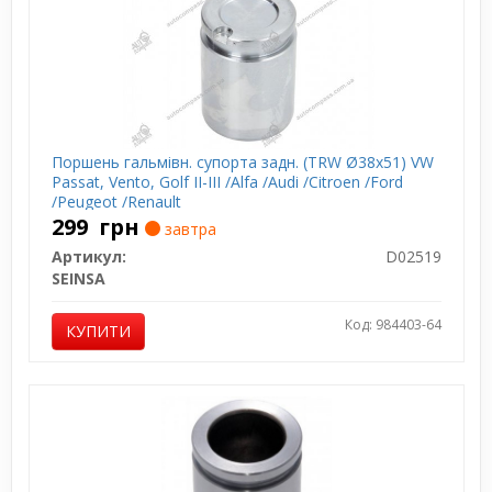
Поршень гальмівн. супорта задн. (TRW Ø38х51) VW
Passat, Vento, Golf II-III /Alfa /Audi /Citroen /Ford
/Peugeot /Renault
299
грн
завтра
Артикул:
D02519
SEINSA
Код: 984403-64
КУПИТИ