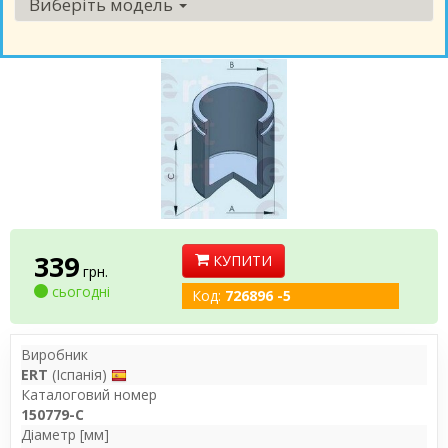
Виберіть модель
339
КУПИТИ
грн.
сьогодні
Код:
726896 -5
Виробник
ERT
(Іспанія)
Каталоговий номер
150779-C
Діаметр [мм]