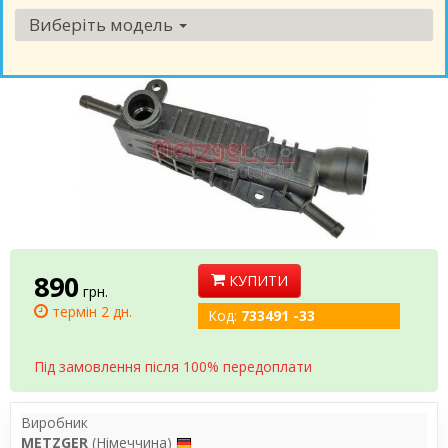
Виберіть модель
890
КУПИТИ
грн.
термін 2 дн.
Код:
733491 -33
Під замовлення після 100% передоплати
Виробник
METZGER
(Німеччина)