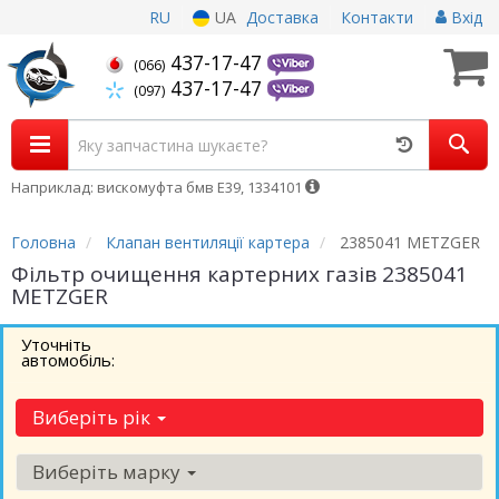
RU
UA
Доставка
Контакти
Вхід
437-17-47
(066)
437-17-47
(097)
Наприклад: вискомуфта бмв Е39, 1334101
Головна
Клапан вентиляції картера
2385041 METZGER
Фільтр очищення картерних газів 2385041
METZGER
Уточніть
автомобіль:
Виберіть рік
Виберіть марку