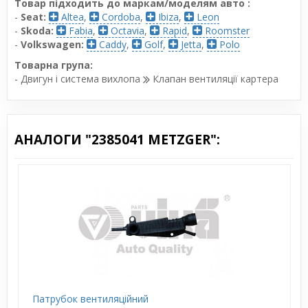
Товар підходить до маркам/моделям авто :
-
Seat:
Altea
,
Cordoba
,
Ibiza
,
Leon
-
Skoda:
Fabia
,
Octavia
,
Rapid
,
Roomster
-
Volkswagen:
Caddy
,
Golf
,
Jetta
,
Polo
Товарна група:
- Двигун і система вихлопа
Клапан вентиляції картера
АНАЛОГИ "2385041 METZGER":
Патрубок вентиляційний