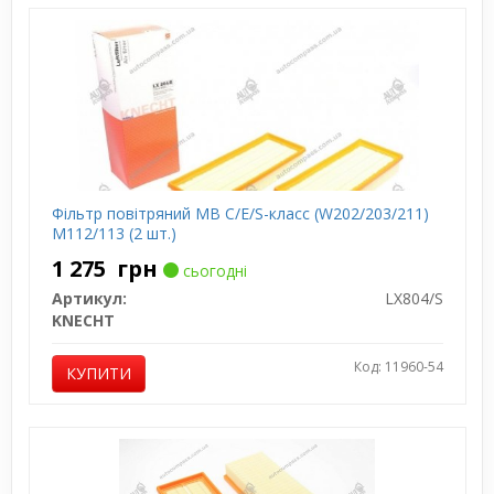
Фільтр повітряний MB C/E/S-класс (W202/203/211)
M112/113 (2 шт.)
1 275
грн
сьогодні
Артикул:
LX804/S
KNECHT
Код: 11960-54
КУПИТИ