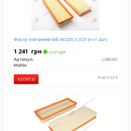
Фільтр повітряний MB (W220) 3.2CDI (к-кт 2шт)
1 241
грн
сьогодні
Артикул:
LX804/S
Mahle
Код: 5122-9
КУПИТИ