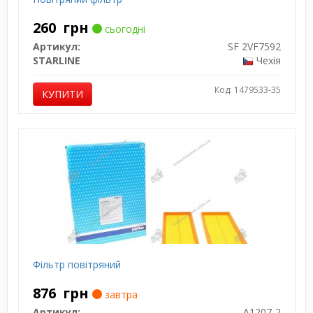
260
грн
сьогодні
Артикул:
SF 2VF7592
STARLINE
Чехія
Код: 1479533-35
КУПИТИ
Фільтр повітряний
876
грн
завтра
Артикул:
A1207-2