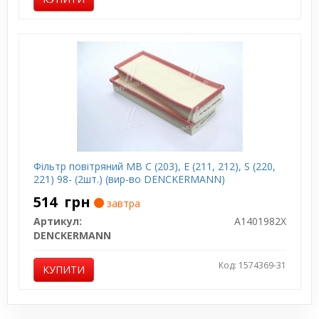
Фільтр повітряний MB C (203), E (211, 212), S (220,
221) 98- (2шт.) (вир-во DENCKERMANN)
514
грн
завтра
Артикул:
A1401982X
DENCKERMANN
Код: 1574369-31
КУПИТИ