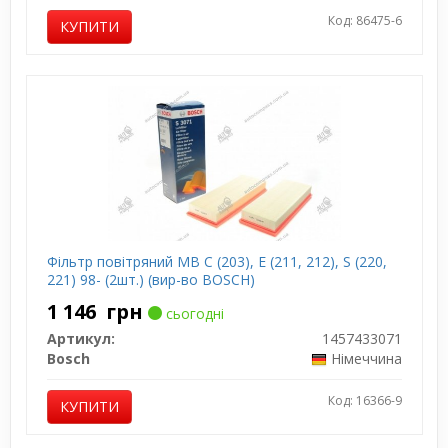
Код: 86475-6
КУПИТИ
Фільтр повітряний MB C (203), E (211, 212), S (220,
221) 98- (2шт.) (вир-во BOSCH)
1 146
грн
сьогодні
Артикул:
1457433071
Bosch
Німеччина
Код: 16366-9
КУПИТИ