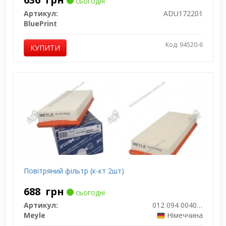
сьогодні
Артикул:
ADU172201
BluePrint
Код: 94520-6
КУПИТИ
Повітряний фільтр (к-кт 2шт)
688
грн
сьогодні
Артикул:
012 094 0040/S
Meyle
Німеччина