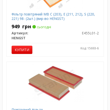
Фільтр повітряний MB C (203), E (211, 212), S (220,
221) 98- (2шт.) (вир-во HENGST)
949
грн
сьогодні
Артикул:
E455L01-2
HENGST
Код: 15693-6
КУПИТИ
Повітряний фільтр