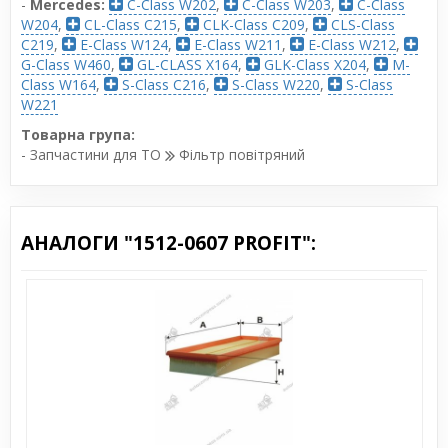
-
Mercedes:
C-Class W202
,
C-Class W203
,
C-Class
W204
,
CL-Class C215
,
CLK-Class C209
,
CLS-Class
C219
,
E-Class W124
,
E-Class W211
,
E-Class W212
,
G-Class W460
,
GL-CLASS X164
,
GLK-Class X204
,
M-
Class W164
,
S-Class C216
,
S-Class W220
,
S-Class
W221
Товарна група:
- Запчастини для ТО
Фільтр повітряний
АНАЛОГИ "1512-0607 PROFIT":