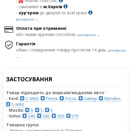
-
Новою Поштою,
- самовивіз в
м.Харків
-
кур'єром
до дверей по всій країні
докладніше →
Оплата при отриманні
або іншим зручним способом,
докладніше →
Гарантія
обмін / повернення товару протягом 14 днів,
докладніше
→
ЗАСТОСУВАННЯ
Товар підходить до маркам/моделям авто :
-
Ford:
C-MAX
,
Fiesta
,
Focus
,
Galaxy
,
Mondeo
,
S-MAX
-
Mazda:
3
,
5
,
6
-
Volvo:
S40
,
S80
,
V50
,
V70
Товарна група:
- Двигун і система вихлопа
Поршень