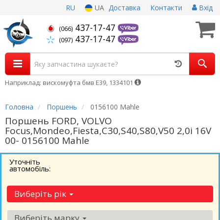
RU
UA
Доставка
Контакти
Вхід
437-17-47
(066)
437-17-47
(097)
Наприклад: вискомуфта бмв Е39, 1334101
Головна
Поршень
0156100 Mahle
Поршень FORD, VOLVO
Focus,Mondeo,Fiesta,C30,S40,S80,V50 2,0i 16V
00- 0156100 Mahle
Уточніть
автомобіль:
Виберіть рік
Виберіть марку