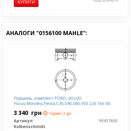
Код: 229092-9
КУПИТИ
АНАЛОГИ "0156100 MAHLE":
Поршень, комплект FORD, VOLVO
Focus,Mondeo,Fiesta,C30,S40,S80,V50 2,0i 16V 00-
3 340
грн
термін 2 дн.
Артикул:
99457600
Kolbenschmidt