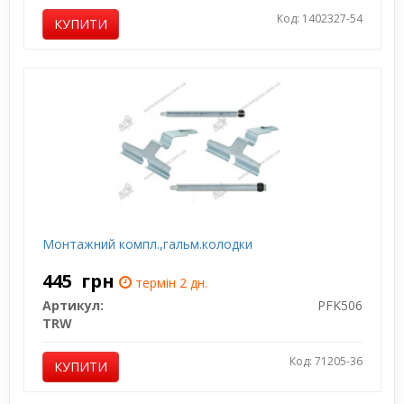
Код: 1402327-54
КУПИТИ
Монтажний компл.,гальм.колодки
445
грн
термін 2 дн.
Артикул:
PFK506
TRW
Код: 71205-36
КУПИТИ