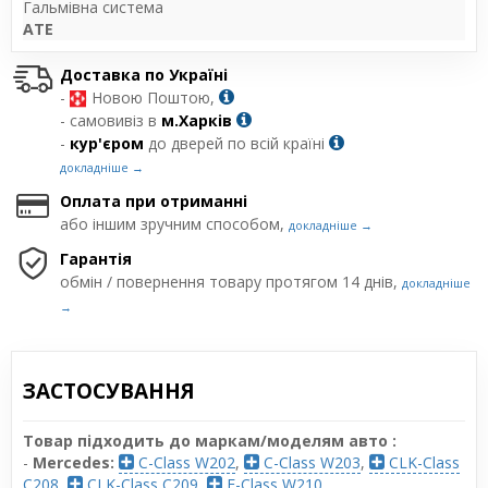
Гальмівна система
ATE
Доставка по Україні
-
Новою Поштою,
- самовивіз в
м.Харків
-
кур'єром
до дверей по всій країні
докладніше →
Оплата при отриманні
або іншим зручним способом,
докладніше →
Гарантія
обмін / повернення товару протягом 14 днів,
докладніше
→
ЗАСТОСУВАННЯ
Товар підходить до маркам/моделям авто :
-
Mercedes:
C-Class W202
,
C-Class W203
,
CLK-Class
C208
,
CLK-Class C209
,
E-Class W210