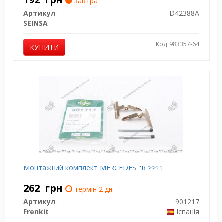
завтра
Артикул:
D42388A
SEINSA
Код: 983357-64
КУПИТИ
Монтажний комплект MERCEDES "R >>11
262
грн
термін 2 дн.
Артикул:
901217
Frenkit
Іспанія