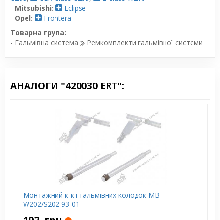
-
Mitsubishi:
Eclipse
-
Opel:
Frontera
Товарна група:
- Гальмівна система
Ремкомплекти гальмівної системи
АНАЛОГИ "420030 ERT":
Монтажний к-кт гальмівних колодок MB
W202/S202 93-01
192
грн