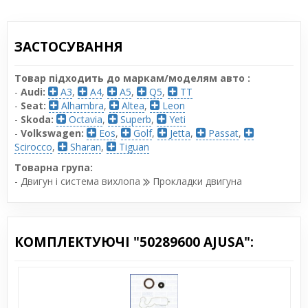
ЗАСТОСУВАННЯ
Товар підходить до маркам/моделям авто :
-
Audi:
A3
,
A4
,
A5
,
Q5
,
TT
-
Seat:
Alhambra
,
Altea
,
Leon
-
Skoda:
Octavia
,
Superb
,
Yeti
-
Volkswagen:
Eos
,
Golf
,
Jetta
,
Passat
,
Scirocco
,
Sharan
,
Tiguan
Товарна група:
- Двигун і система вихлопа
Прокладки двигуна
КОМПЛЕКТУЮЧІ "50289600 AJUSA":