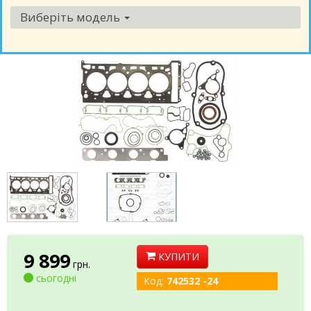
Виберіть модель
9 899
КУПИТИ
грн.
сьогодні
Код:
742532 -24