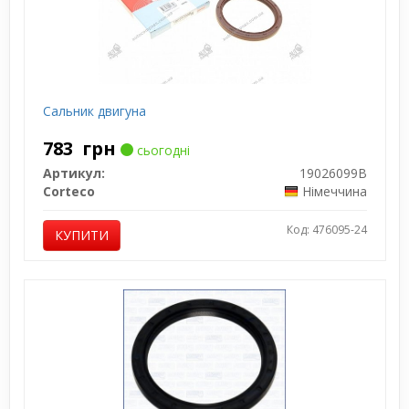
Сальник двигуна
783
грн
сьогодні
Артикул:
19026099B
Corteco
Німеччина
Код: 476095-24
КУПИТИ