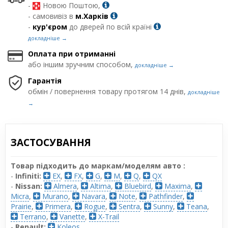
-
Новою Поштою,
- самовивіз в
м.Харків
-
кур'єром
до дверей по всій країні
докладніше →
Оплата при отриманні
або іншим зручним способом,
докладніше →
Гарантія
обмін / повернення товару протягом 14 днів,
докладніше
→
ЗАСТОСУВАННЯ
Товар підходить до маркам/моделям авто :
-
Infiniti:
EX
,
FX
,
G
,
M
,
Q
,
QX
-
Nissan:
Almera
,
Altima
,
Bluebird
,
Maxima
,
Micra
,
Murano
,
Navara
,
Note
,
Pathfinder
,
Prairie
,
Primera
,
Rogue
,
Sentra
,
Sunny
,
Teana
,
Terrano
,
Vanette
,
X-Trail
-
Renault:
Koleos