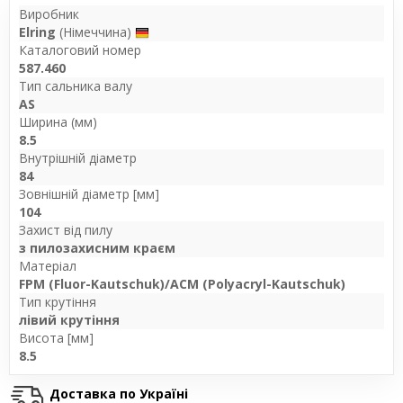
Виробник
Elring
(Німеччина)
Каталоговий номер
587.460
Тип сальника валу
AS
Ширина (мм)
8.5
Внутрішній діаметр
84
Зовнішній діаметр [мм]
104
Захист від пилу
з пилозахисним краєм
Матеріал
FPM (Fluor-Kautschuk)/ACM (Polyacryl-Kautschuk)
Тип крутіння
лівий крутіння
Висота [мм]
8.5
Доставка по Україні