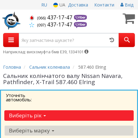
RU
UA
Доставка
Контакти
Вхід
437-17-47
(066)
437-17-47
(097)
Наприклад: вискомуфта бмв Е39, 1334101
Головна
Сальник коленвала
587.460 Elring
Сальник колінчатого валу Nissan Navara,
Pathfinder, X-Trail 587.460 Elring
Уточніть
автомобіль:
Виберіть рік
Виберіть марку