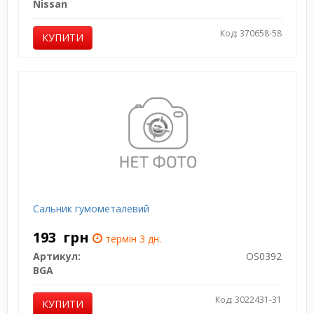
Nissan
Код: 370658-58
КУПИТИ
Сальник гумометалевий
193
грн
термін 3 дн.
Артикул:
OS0392
BGA
Код: 3022431-31
КУПИТИ