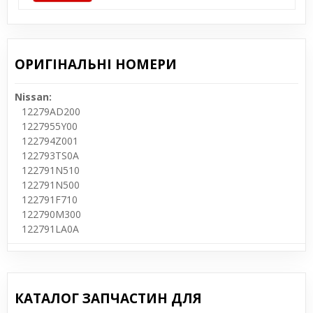
ОРИГІНАЛЬНІ НОМЕРИ
Nissan:
12279AD200
1227955Y00
122794Z001
122793TS0A
122791N510
122791N500
122791F710
122790M300
122791LA0A
КАТАЛОГ ЗАПЧАСТИН ДЛЯ