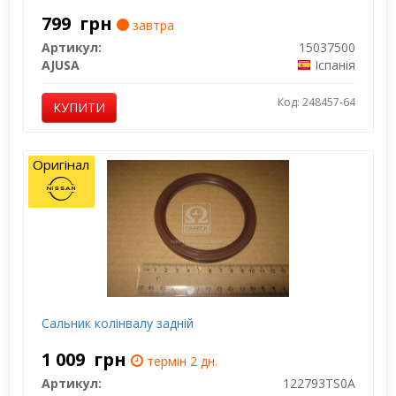
799
грн
завтра
Артикул:
15037500
AJUSA
Іспанія
Код: 248457-64
КУПИТИ
Оригінал
Сальник колінвалу задній
1 009
грн
термін 2 дн.
Артикул:
122793TS0A