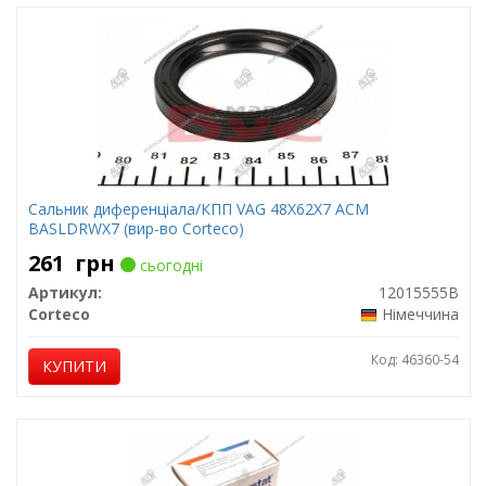
Сальник диференціала/КПП VAG 48X62X7 ACM
BASLDRWX7 (вир-во Corteco)
261
грн
сьогодні
Артикул:
12015555B
Corteco
Німеччина
Код: 46360-54
КУПИТИ