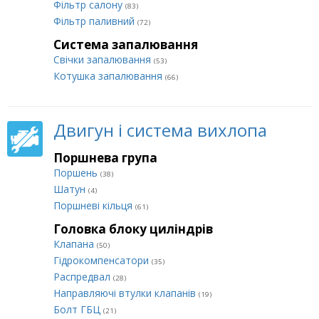
Фільтр салону
(83)
Фільтр паливний
(72)
Система запалювання
Свічки запалювання
(53)
Котушка запалювання
(66)
Двигун і система вихлопа
Поршнева група
Поршень
(38)
Шатун
(4)
Поршневі кільця
(61)
Головка блоку циліндрів
Клапана
(50)
Гідрокомпенсатори
(35)
Распредвал
(28)
Направляючі втулки клапанів
(19)
Болт ГБЦ
(21)