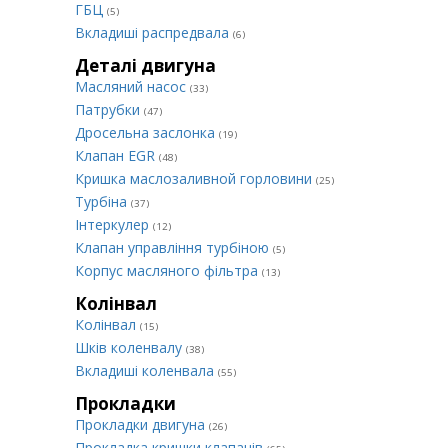
ГБЦ
(5)
Вкладиші распредвала
(6)
Деталі двигуна
Масляний насос
(33)
Патрубки
(47)
Дросельна заслонка
(19)
Клапан EGR
(48)
Кришка маслозаливной горловини
(25)
Турбіна
(37)
Інтеркулер
(12)
Клапан управління турбіною
(5)
Корпус масляного фільтра
(13)
Колінвал
Колінвал
(15)
Шків коленвалу
(38)
Вкладиші коленвала
(55)
Прокладки
Прокладки двигуна
(26)
Прокладка кришки клапанів