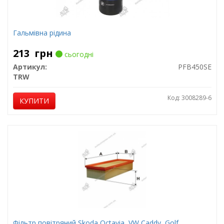
Гальмівна рідина
213
грн
сьогодні
Артикул:
PFB450SE
TRW
Код: 3008289-6
КУПИТИ
Фільтр повітряний Skoda Octavia, VW Caddy, Golf