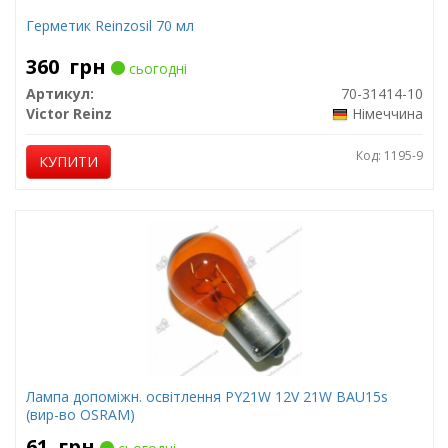
Герметик Reinzosil 70 мл
360
грн
сьогодні
Артикул:
70-31414-10
Victor Reinz
Німеччина
Код: 1195-9
КУПИТИ
Лампа допоміжн. освітлення РY21W 12V 21W ВАU15s
(вир-во OSRAM)
61
грн