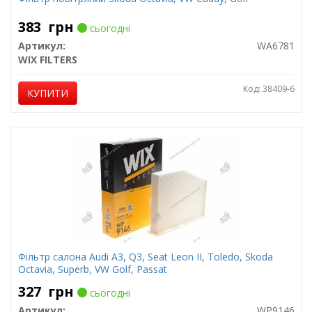
383
грн
сьогодні
Артикул:
WA6781
WIX FILTERS
Код: 38409-6
КУПИТИ
Фільтр салона Audi A3, Q3, Seat Leon II, Toledo, Skoda
Octavia, Superb, VW Golf, Passat
327
грн
сьогодні
Артикул:
WP9146