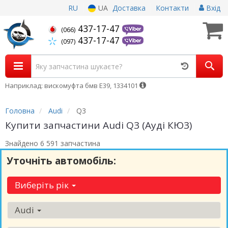
RU
UA
Доставка
Контакти
Вхід
437-17-47
(066)
437-17-47
(097)
Наприклад: вискомуфта бмв Е39, 1334101
Головна
Audi
Q3
Купити запчастини Audi Q3 (Ауді КЮ3)
Знайдено 6 591 запчастина
Уточніть автомобіль:
Виберіть рік
Audi