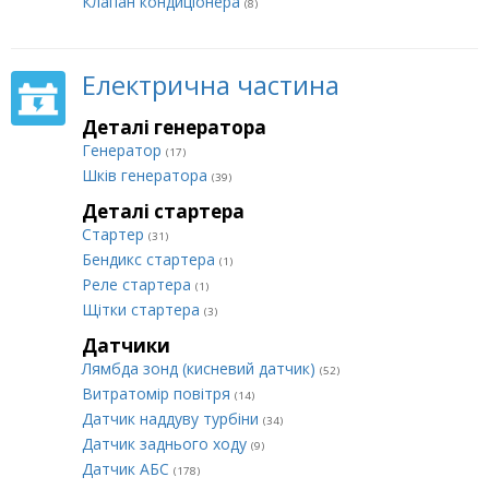
Клапан кондиціонера
(8)
Електрична частина
Деталі генератора
Генератор
(17)
Шків генератора
(39)
Деталі стартера
Стартер
(31)
Бендикс стартера
(1)
Реле стартера
(1)
Щітки стартера
(3)
Датчики
Лямбда зонд (кисневий датчик)
(52)
Витратомір повітря
(14)
Датчик наддуву турбіни
(34)
Датчик заднього ходу
(9)
Датчик АБС
(178)