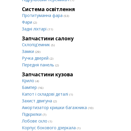
(1)
Система освітлення
Протитуманна фара
(53)
Фари
(2)
Задні ліхтарі
(11)
Запчастини салону
Склопід'емник
(5)
Замки
(29)
Ручка дверей
(2)
Передня панель
(2)
Запчастини кузова
Крило
(4)
Бампер
(16)
Капот і складові деталі
(1)
Захист двигуна
(2)
Амортизатор кришки багажника
(10)
Підкрилки
(7)
Лобове скло
(1)
Корпус бокового дзеркала
(1)