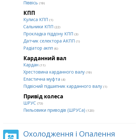
Піввісь
(19)
КПП
Кулиса КПП
(1)
Сальники КПП
(22)
Прокладка піддону КПП
(3)
Датчик селектора АКПП
(1)
Радіатор акпп
(6)
Карданний вал
Кардан
(11)
Хрестовина карданного валу
(19)
Еластична муфта
(4)
Підвісний підшипник карданного валу
(1)
Привід колеса
ШРУС
(73)
Пильовики приводів (ШРУСа)
(120)
Охолодження і Опалення