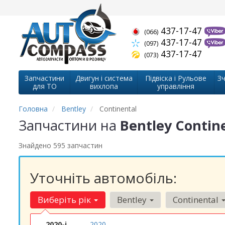
437-17-47
(066)
437-17-47
(097)
437-17-47
(073)
Запчастини
Двигун і система
Підвіска і Рульове
Зч
для ТО
вихлопа
управління
Головна
Bentley
Continental
Запчастини на
Bentley Contin
Знайдено 595 запчастин
Уточніть автомобіль:
Виберіть рік
Bentley
Continental
2020-і
2020