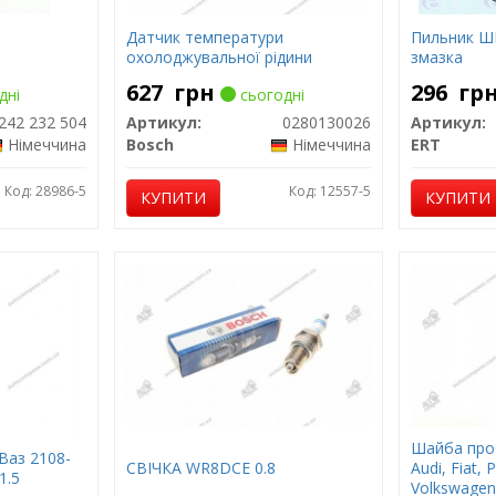
Датчик температури
Пильник Ш
охолоджувальної рідини
змазка
627
грн
296
гр
дні
сьогодні
242 232 504
Артикул:
0280130026
Артикул:
Німеччина
Bosch
Німеччина
ERT
Код: 28986-5
Код: 12557-5
КУПИТИ
КУПИТИ
Шайба про
Ваз 2108-
СВІЧКА WR8DCE 0.8
Audi, Fiat, 
1.5
Volkswagen