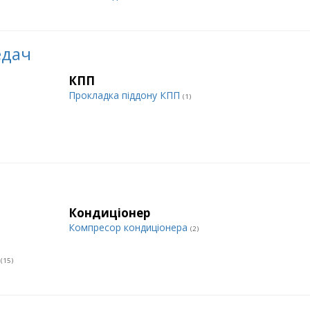
едач
КПП
Прокладка піддону КПП
(1)
Кондиціонер
Компресор кондиціонера
(2)
и
(15)