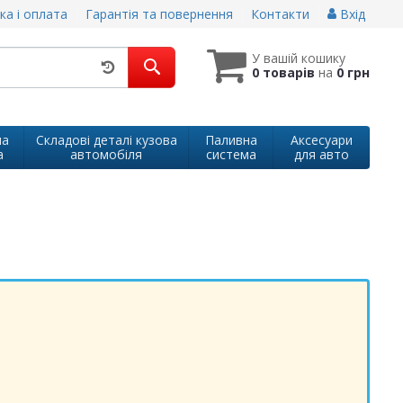
ка і оплата
Гарантія та повернення
Контакти
Вхід
У вашій кошику
0 товарів
на
0 грн
на
Складові деталі кузова
Паливна
Аксесуари
а
автомобіля
система
для авто