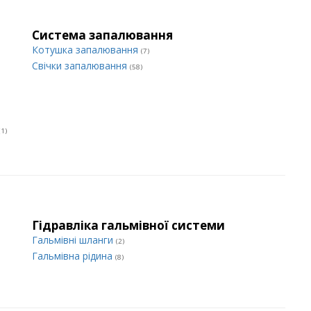
Система запалювання
Котушка запалювання
(7)
Свічки запалювання
(58)
(1)
Гідравліка гальмівної системи
Гальмівні шланги
(2)
Гальмівна рідина
(8)