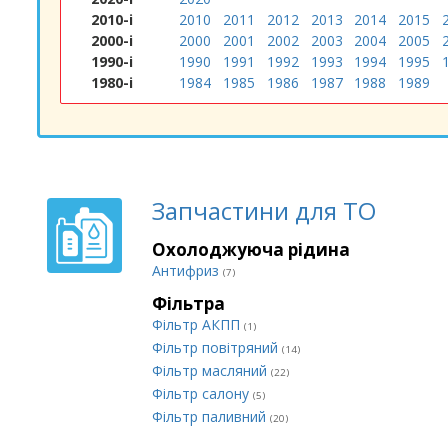
2010-і
2010
2011
2012
2013
2014
2015
2000-і
2000
2001
2002
2003
2004
2005
1990-і
1990
1991
1992
1993
1994
1995
1980-і
1984
1985
1986
1987
1988
1989
Запчастини для ТО
Охолоджуюча рідина
Антифриз
(7)
Фільтра
Фільтр АКПП
(1)
Фільтр повітряний
(14)
Фільтр масляний
(22)
Фільтр салону
(5)
Фільтр паливний
(20)