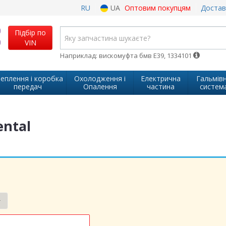
RU
UA
Оптовим покупцям
Достав
Підбір по
VIN
Наприклад: вискомуфта бмв Е39, 1334101
еплення і коробка
Охолодження і
Електрична
Гальмів
передач
Опалення
частина
систем
ental