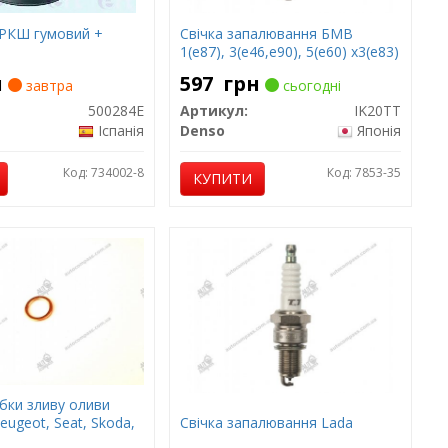
РКШ гумовий +
Свічка запалювання БМВ
1(е87), 3(е46,е90), 5(е60) х3(е83)
н
597
грн
завтра
сьогодні
500284E
Артикул:
IK20TT
Іспанія
Denso
Японія
Код: 734002-8
Код: 7853-35
КУПИТИ
бки зливу оливи
Peugeot, Seat, Skoda,
Свічка запалювання Lada