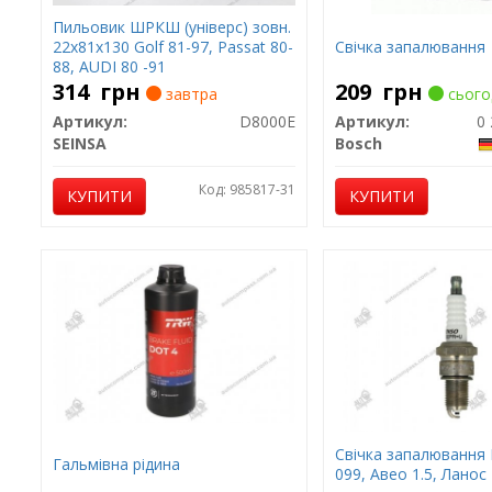
Пильовик ШРКШ (універс) зовн.
22x81x130 Golf 81-97, Passat 80-
Свічка запалювання
88, AUDI 80 -91
314
грн
209
грн
завтра
сього
Артикул:
D8000E
Артикул:
0 
SEINSA
Bosch
Код: 985817-31
КУПИТИ
КУПИТИ
Свічка запалювання 
Гальмівна рідина
099, Авео 1.5, Ланос 