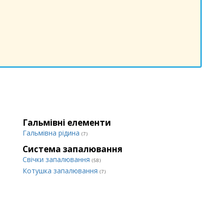
Гальмівні елементи
Гальмівна рідина
(7)
Система запалювання
Свічки запалювання
(58)
Котушка запалювання
(7)