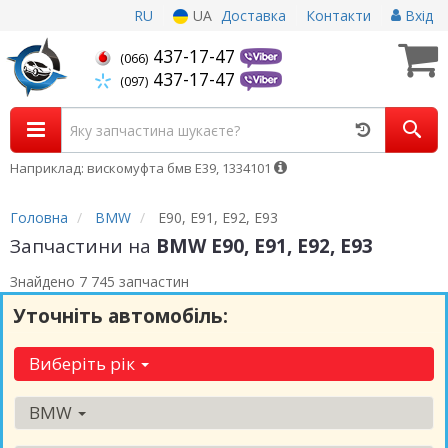
RU
UA
Доставка
Контакти
Вхід
437-17-47
(066)
437-17-47
(097)
Наприклад: вискомуфта бмв Е39, 1334101
Головна
BMW
E90, E91, E92, E93
Запчастини на
BMW E90, E91, E92, E93
Знайдено 7 745 запчастин
Уточніть автомобіль:
Виберіть рік
BMW