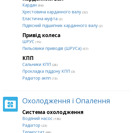
Кардан
(94)
Хрестовина карданного валу
(32)
Еластична муфта
(2)
Підвісний підшипник карданного валу
(2)
Привід колеса
ШРУС
(15)
Пильовики приводів (ШРУСа)
(57)
КПП
Сальники КПП
(26)
Прокладка піддону КПП
(3)
Радіатор акпп
(13)
Охолодження і Опалення
Система охолодження
Водяний насос
(136)
Радіатор
(23)
Термостат
(98)