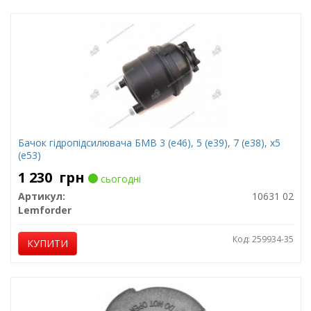
Бачок гідропідсилювача БМВ 3 (е46), 5 (е39), 7 (е38), х5
(е53)
1 230
грн
сьогодні
Артикул:
10631 02
Lemforder
Код: 259934-35
КУПИТИ