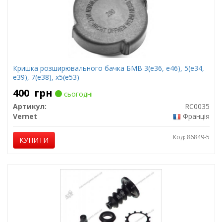
Кришка розширювального бачка БМВ 3(е36, е46), 5(е34,
е39), 7(е38), х5(е53)
400
грн
сьогодні
Артикул:
RC0035
Vernet
Франція
Код: 86849-5
КУПИТИ