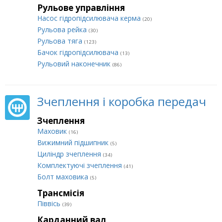
Рульове управління
Насос гідропідсилювача керма
(20)
Рульова рейка
(30)
Рульова тяга
(123)
Бачок гідропідсилювача
(13)
Рульовий наконечник
(86)
Зчеплення і коробка передач
Зчеплення
Маховик
(16)
Вижимний підшипник
(5)
Циліндр зчеплення
(34)
Комплектуючі зчеплення
(41)
Болт маховика
(5)
Трансмісія
Піввісь
(39)
Карданний вал