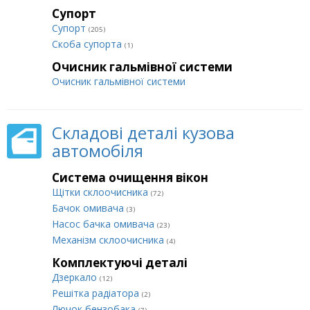
Супорт
Супорт
(205)
Cкоба супорта
(1)
Очисник гальмівної системи
Очисник гальмівної системи
Складові деталі кузова
автомобіля
Система очищення вікон
Щітки склоочисника
(72)
Бачок омивача
(3)
Насос бачка омивача
(23)
Механізм склоочисника
(4)
Комплектуючі деталі
Дзеркало
(12)
Решітка радіатора
(2)
Лючок бензобака