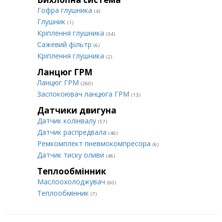
Гофра глушника
(4)
Глушник
(1)
Кріплення глушника
(34)
Сажевий фільтр
(6)
Кріплення глушника
(2)
Ланцюг ГРМ
Ланцюг ГРМ
(260)
Заспокоювач ланцюга ГРМ
(13)
Датчики двигуна
Датчик колінвалу
(57)
Датчик распредвала
(46)
Ремкомплект пневмокомпресора
(6)
Датчик тиску оливи
(46)
Теплообмінник
Маслоохолоджувач
(60)
Теплообмінник
(7)