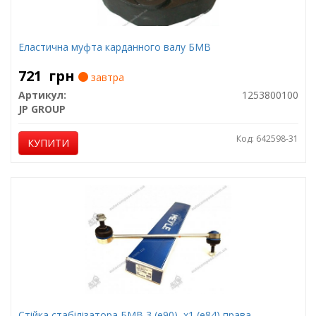
Еластична муфта карданного валу БМВ
721
грн
завтра
Артикул:
1253800100
JP GROUP
Код: 642598-31
КУПИТИ
Стійка стабілізатора БМВ 3 (е90), х1 (е84) права