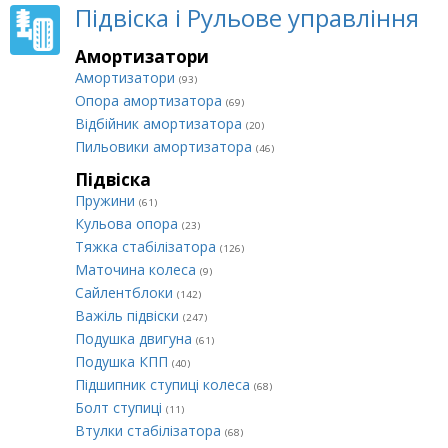
Підвіска і Рульове управління
Амортизатори
Амортизатори
(93)
Опора амортизатора
(69)
Відбійник амортизатора
(20)
Пильовики амортизатора
(46)
Підвіска
Пружини
(61)
Кульова опора
(23)
Тяжка стабілізатора
(126)
Маточина колеса
(9)
Сайлентблоки
(142)
Важіль підвіски
(247)
Подушка двигуна
(61)
Подушка КПП
(40)
Підшипник ступиці колеса
(68)
Болт ступиці
(11)
Втулки стабілізатора
(68)