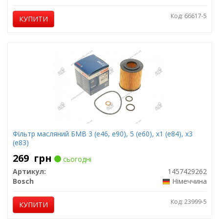
Код: 66617-5
КУПИТИ
Фільтр масляний БМВ 3 (е46, е90), 5 (е60), х1 (е84), х3
(е83)
269
грн
сьогодні
Артикул:
1457429262
Bosch
Німеччина
Код: 23999-5
КУПИТИ