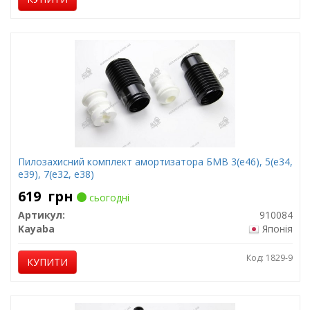
Пилозахисний комплект амортизатора БМВ 3(е46), 5(е34,
е39), 7(е32, е38)
619
грн
сьогодні
Артикул:
910084
Kayaba
Японія
Код: 1829-9
КУПИТИ