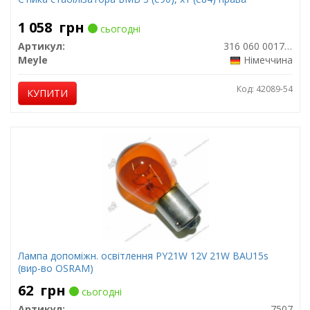
1 058
грн
сьогодні
Артикул:
316 060 0017/HD
Meyle
Німеччина
Код: 42089-54
КУПИТИ
Лампа допоміжн. освітлення РY21W 12V 21W ВАU15s
(вир-во OSRAM)
62
грн
сьогодні
Артикул:
7507