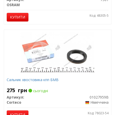
OSRAM
Код: 48305-5
КУПИТИ
Сальник хвостовика кпп БМВ
275
грн
сьогодні
Артикул:
01027959B
Corteco
Німеччина
Код: 78023-54
КУПИТИ