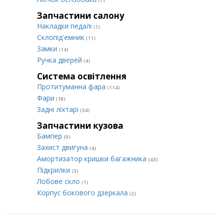
(7)
Запчастини салону
Накладки педалі
(1)
Склопід'емник
(11)
Замки
(14)
Ручка дверей
(4)
Система освітлення
Протитуманна фара
(114)
Фари
(18)
Задні ліхтарі
(34)
Запчастини кузова
Бампер
(9)
Захист двигуна
(4)
Амортизатор кришки багажника
(43)
Підкрилки
(3)
Лобове скло
(1)
Корпус бокового дзеркала
(2)