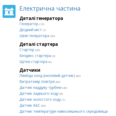
Електрична частина
Деталі генератора
Генератор
(13)
Діодний міст
(1)
Шків генератора
(30)
Деталі стартера
Стартер
(29)
Бендикс стартера
(3)
Щітки стартера
(6)
Датчики
Лямбда зонд (кисневий датчик)
(83)
Витратомір повітря
(60)
Датчик наддуву турбіни
(43)
Датчик заднього ходу
(8)
Датчик холостого ходу
(1)
Датчик АБС
(65)
Датчик температури навколишнього середовища