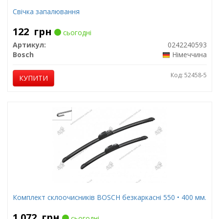
Свічка запалювання
122
грн
сьогодні
Артикул:
0242240593
Bosch
Німеччина
Код: 52458-5
КУПИТИ
Комплект склоочисників BOSCH безкаркасні 550 • 400 мм.
1 072
грн
сьогодні