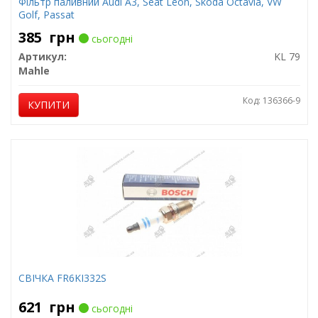
Фільтр паливний Audi A3, Seat Leon, Skoda Octavia, VW
Golf, Passat
385
грн
сьогодні
Артикул:
KL 79
Mahle
Код: 136366-9
КУПИТИ
СВІЧКА FR6KI332S
621
грн
сьогодні