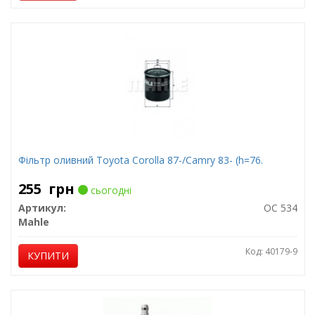
Фільтр оливний Toyota Corolla 87-/Camry 83- (h=76.
255
грн
сьогодні
Артикул:
OC 534
Mahle
Код: 40179-9
КУПИТИ