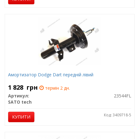
Амортизатор Dodge Dart передній лівий
1 828
грн
термін 2 дн.
Артикул:
23544FL
SATO tech
Код: 3409718-5
КУПИТИ