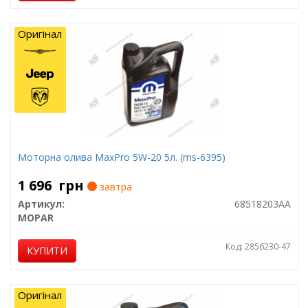
Оригінал
Моторна олива MaxPro 5W-20 5л. (ms-6395)
1 696
грн
завтра
Артикул:
68518203AA
MOPAR
Код: 2856230-47
КУПИТИ
Оригінал