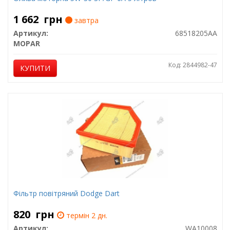
1 662
грн
завтра
Артикул:
68518205AA
MOPAR
Код: 2844982-47
КУПИТИ
Фільтр повітряний Dodge Dart
820
грн
термін 2 дн.
Артикул:
WA10008