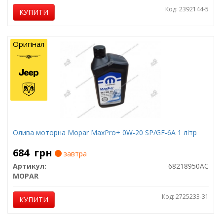
Код: 2392144-5
КУПИТИ
Оригінал
Олива моторна Mopar MaxPro+ 0W-20 SP/GF-6A 1 літр
684
грн
завтра
Артикул:
68218950AC
MOPAR
Код: 2725233-31
КУПИТИ