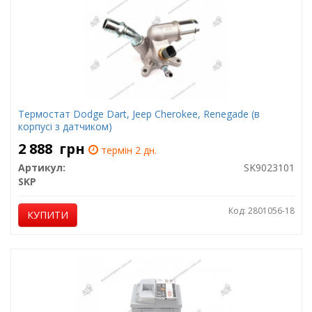
Термостат Dodge Dart, Jeep Cherokee, Renegade (в
корпусі з датчиком)
2 888
грн
термін 2 дн.
Артикул:
SK9023101
SKP
Код: 2801056-18
КУПИТИ