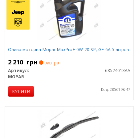
Олива моторна Mopar MaxPro+ 0W-20 SP, GF-6A 5 літров
2 210
грн
завтра
Артикул:
68524013AA
MOPAR
Код: 2856198-47
КУПИТИ