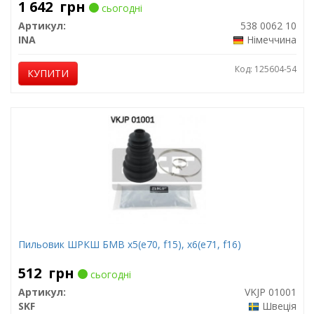
1 642
грн
сьогодні
Артикул:
538 0062 10
INA
Німеччина
Код: 125604-54
КУПИТИ
Пильовик ШРКШ БМВ x5(e70, f15), x6(e71, f16)
512
грн
сьогодні
Артикул:
VKJP 01001
SKF
Швеція