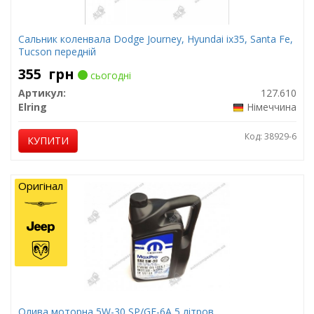
Сальник коленвала Dodge Journey, Hyundai ix35, Santa Fe,
Tucson передній
355
грн
сьогодні
Артикул:
127.610
Elring
Німеччина
Код: 38929-6
КУПИТИ
Оригінал
Олива моторна 5W-30 SP/GF-6A 5 літров