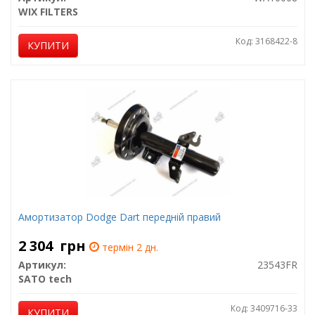
WIX FILTERS
Код: 3168422-8
КУПИТИ
Амортизатор Dodge Dart передній правий
2 304
грн
термін 2 дн.
Артикул:
23543FR
SATO tech
Код: 3409716-33
КУПИТИ